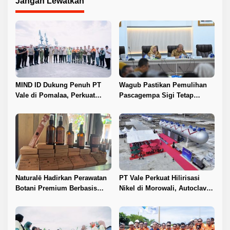
s
Jangan Lewatkan
MIND ID Dukung Penuh PT
Wagub Pastikan Pemulihan
Vale di Pomalaa, Perkuat
Pascagempa Sigi Tetap
Kepastian Investasi dan
Berlanjut
Hilirisasi Nikel
Naturalē Hadirkan Perawatan
PT Vale Perkuat Hilirisasi
Botani Premium Berbasis
Nikel di Morowali, Autoclave
Keberlanjutan
HPAL Tiba untuk Dukung
Industri Baterai EV