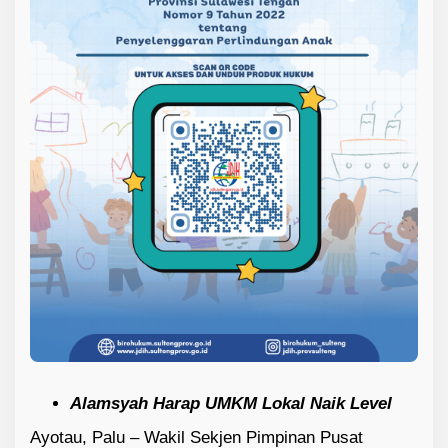
o
m
i
Alamsyah Harap UMKM Lokal Naik Level
Ayotau, Palu – Wakil Sekjen Pimpinan Pusat