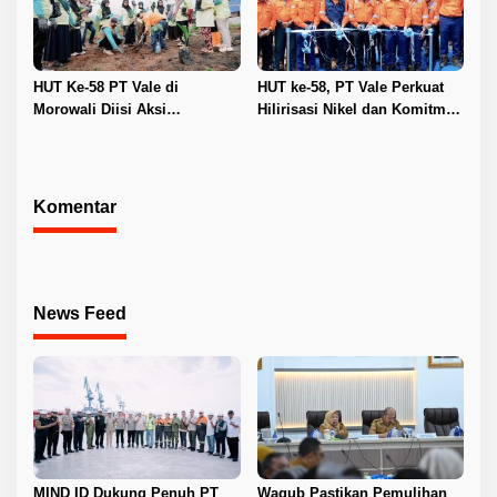
HUT Ke-58 PT Vale di
HUT ke-58, PT Vale Perkuat
Morowali Diisi Aksi
Hilirisasi Nikel dan Komitmen
Lingkungan, Donor Darah,
Keberlanjutan di Morowali
hingga Pembinaan Generasi
Muda
Komentar
News Feed
MIND ID Dukung Penuh PT
Wagub Pastikan Pemulihan