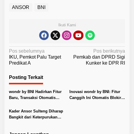
ANSOR
BNI
Ikuti Kami
N
Pos sebelumnya
Pos berikutnya
IKU, Pemkot Palu Target
Pemkab dan DPRD Sigi
a
Predikat A
Kunker ke DPR RI
v
i
Posting Terkait
g
wondr by BNI Hadirkan Fitur
Inovasi wondr by BNI: Fitur
a
Baru, Transaksi Otomatis
Canggih Ini Otomatis Blokir
s
Terkunci Saat Ada Panggilan
Transaksi Saat Ada Panggilan
i
Telepon
Telepon
Kader Ansor Sulteng Diharap
p
Bangkit dari Keterpurukan
Akibat Pandemi
o