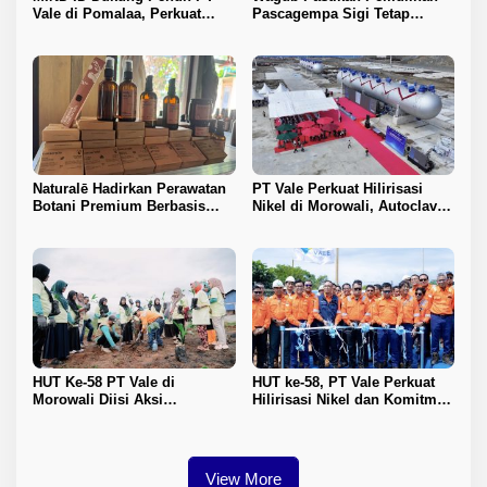
Vale di Pomalaa, Perkuat
Pascagempa Sigi Tetap
Kepastian Investasi dan
Berlanjut
Hilirisasi Nikel
Naturalē Hadirkan Perawatan
PT Vale Perkuat Hilirisasi
Botani Premium Berbasis
Nikel di Morowali, Autoclave
Keberlanjutan
HPAL Tiba untuk Dukung
Industri Baterai EV
HUT Ke-58 PT Vale di
HUT ke-58, PT Vale Perkuat
Morowali Diisi Aksi
Hilirisasi Nikel dan Komitmen
Lingkungan, Donor Darah,
Keberlanjutan di Morowali
hingga Pembinaan Generasi
Muda
View More