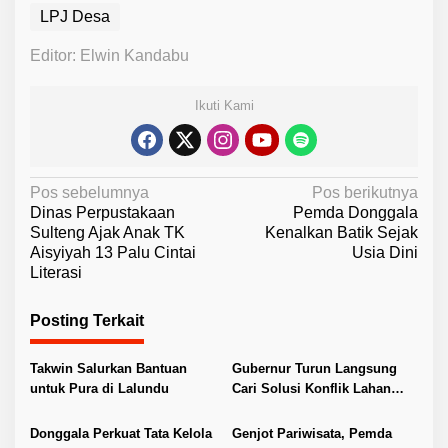
LPJ Desa
Editor: Elwin Kandabu
Ikuti Kami
N
Pos sebelumnya
Pos berikutnya
Dinas Perpustakaan
Pemda Donggala
a
Sulteng Ajak Anak TK
Kenalkan Batik Sejak
v
Aisyiyah 13 Palu Cintai
Usia Dini
Literasi
i
g
Posting Terkait
a
s
Takwin Salurkan Bantuan
Gubernur Turun Langsung
i
untuk Pura di Lalundu
Cari Solusi Konflik Lahan
Tambang di Loli Oge
p
Donggala Perkuat Tata Kelola
Genjot Pariwisata, Pemda