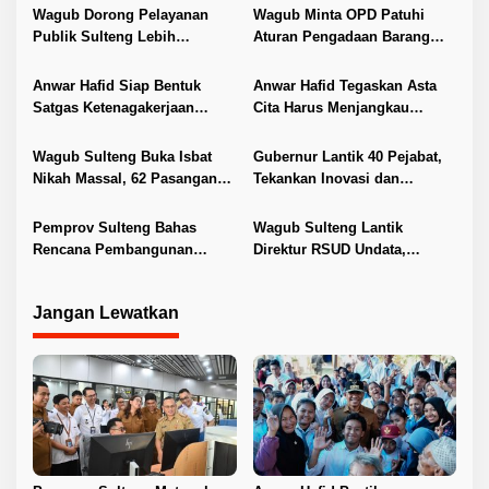
s
Wagub Dorong Pelayanan
Wagub Minta OPD Patuhi
i
Publik Sulteng Lebih
Aturan Pengadaan Barang
Transparan dan Berkualitas
dan Jasa
p
Anwar Hafid Siap Bentuk
Anwar Hafid Tegaskan Asta
o
Satgas Ketenagakerjaan
Cita Harus Menjangkau
s
Lindungi Buruh Sulteng
Pelosok Sulteng
Wagub Sulteng Buka Isbat
Gubernur Lantik 40 Pejabat,
Nikah Massal, 62 Pasangan
Tekankan Inovasi dan
Resmi Kantongi Buku Nikah
Pelayanan Publik
Pemprov Sulteng Bahas
Wagub Sulteng Lantik
Rencana Pembangunan
Direktur RSUD Undata,
Jembatan PT SII di Morowali
Dorong Penguatan Layanan
Jangan Lewatkan