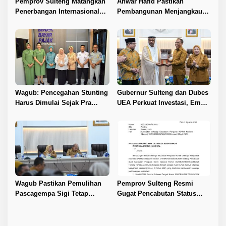
Pemprov Sulteng Matangkan
Anwar Hafid Pastikan
Penerbangan Internasional
Pembangunan Menjangkau
Perdana Palu–Guangzhou
Pelosok Tojo Una-Una
Wagub: Pencegahan Stunting
Gubernur Sulteng dan Dubes
Harus Dimulai Sejak Pra
UEA Perkuat Investasi, Empat
Nikah
Sektor Jadi Prioritas
Wagub Pastikan Pemulihan
Pemprov Sulteng Resmi
Pascagempa Sigi Tetap
Gugat Pencabutan Status
Berlanjut
Tuan Rumah FORNAS IX 2027