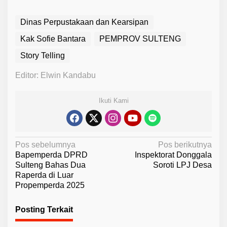
Dinas Perpustakaan dan Kearsipan
Kak Sofie Bantara
PEMPROV SULTENG
Story Telling
Editor: Elwin Kandabu
Ikuti Kami
N
Pos sebelumnya
Pos berikutnya
Bapemperda DPRD
Inspektorat Donggala
a
Sulteng Bahas Dua
Soroti LPJ Desa
v
Raperda di Luar
Propemperda 2025
i
g
Posting Terkait
a