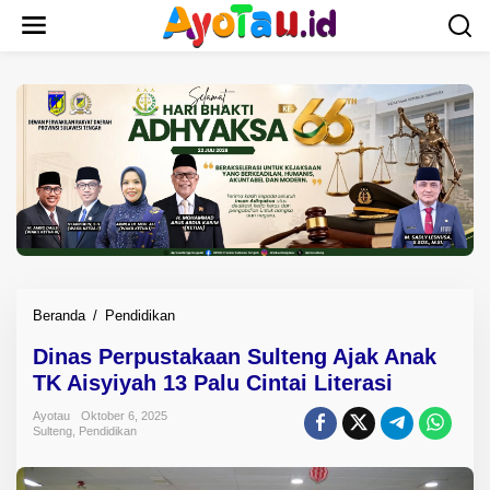
L
e
w
a
t
i
k
e
k
o
n
t
e
n
Beranda
/
Pendidikan
D
i
Dinas Perpustakaan Sulteng Ajak Anak
n
TK Aisyiyah 13 Palu Cintai Literasi
a
s
Ayotau
Oktober 6, 2025
P
Sulteng
,
Pendidikan
e
r