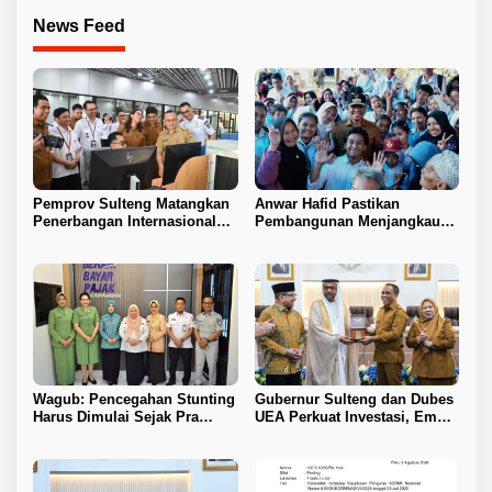
News Feed
Pemprov Sulteng Matangkan
Anwar Hafid Pastikan
Penerbangan Internasional
Pembangunan Menjangkau
Perdana Palu–Guangzhou
Pelosok Tojo Una-Una
Wagub: Pencegahan Stunting
Gubernur Sulteng dan Dubes
Harus Dimulai Sejak Pra
UEA Perkuat Investasi, Empat
Nikah
Sektor Jadi Prioritas