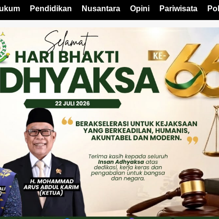
ukum
Pendidikan
Nusantara
Opini
Pariwisata
Pol