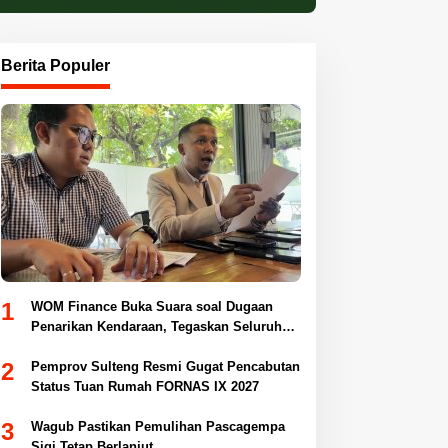
Berita Populer
1
WOM Finance Buka Suara soal Dugaan
Penarikan Kendaraan, Tegaskan Seluruh
Proses Sesuai Ketentuan Hukum
2
Pemprov Sulteng Resmi Gugat Pencabutan
Status Tuan Rumah FORNAS IX 2027
3
Wagub Pastikan Pemulihan Pascagempa
Sigi Tetap Berlanjut