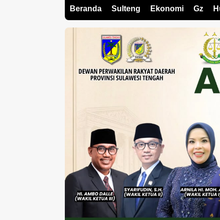
Beranda
Sulteng
Ekonomi
Gz
H