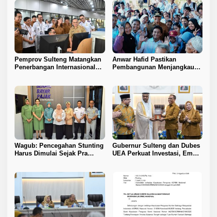
Pemprov Sulteng Matangkan
Anwar Hafid Pastikan
Penerbangan Internasional
Pembangunan Menjangkau
Perdana Palu–Guangzhou
Pelosok Tojo Una-Una
Wagub: Pencegahan Stunting
Gubernur Sulteng dan Dubes
Harus Dimulai Sejak Pra
UEA Perkuat Investasi, Empat
Nikah
Sektor Jadi Prioritas