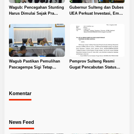
Wagub: Pencegahan Stunting
Gubernur Sulteng dan Dubes
Harus Dimulai Sejak Pra
UEA Perkuat Investasi, Empat
Nikah
Sektor Jadi Prioritas
Wagub Pastikan Pemulihan
Pemprov Sulteng Resmi
Pascagempa Sigi Tetap
Gugat Pencabutan Status
Berlanjut
Tuan Rumah FORNAS IX 2027
Komentar
News Feed