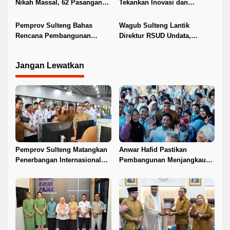
Nikah Massal, 62 Pasangan
Tekankan Inovasi dan
Resmi Kantongi Buku Nikah
Pelayanan Publik
Pemprov Sulteng Bahas
Wagub Sulteng Lantik
Rencana Pembangunan
Direktur RSUD Undata,
Jembatan PT SII di Morowali
Dorong Penguatan Layanan
Jangan Lewatkan
Pemprov Sulteng Matangkan
Anwar Hafid Pastikan
Penerbangan Internasional
Pembangunan Menjangkau
Perdana Palu–Guangzhou
Pelosok Tojo Una-Una