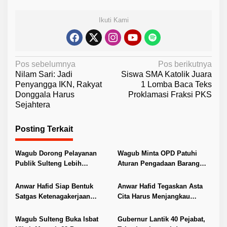
Ikuti Kami
N
Pos sebelumnya
Pos berikutnya
Nilam Sari: Jadi
Siswa SMA Katolik Juara
a
Penyangga IKN, Rakyat
1 Lomba Baca Teks
v
Donggala Harus
Proklamasi Fraksi PKS
Sejahtera
i
g
Posting Terkait
a
s
Wagub Dorong Pelayanan
Wagub Minta OPD Patuhi
i
Publik Sulteng Lebih
Aturan Pengadaan Barang
Transparan dan Berkualitas
dan Jasa
p
Anwar Hafid Siap Bentuk
Anwar Hafid Tegaskan Asta
o
Satgas Ketenagakerjaan
Cita Harus Menjangkau
s
Lindungi Buruh Sulteng
Pelosok Sulteng
Wagub Sulteng Buka Isbat
Gubernur Lantik 40 Pejabat,