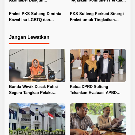
Akuntabel Bangun
Tegaskan Komitmen Perkuat
Kepercayaan Publik
Tata Kelola Bersih Bersama
KPK
Fraksi PKS Sulteng Diminta
PKS Sulteng Perkuat Sinergi
Kawal Isu LGBTQ dan
Fraksi untuk Tingkatkan
Percepat Regulasi Daerah
Pelayanan Publik
Jangan Lewatkan
Bunda Wiwik Desak Polisi
Ketua DPRD Sulteng
Segera Tangkap Pelaku
Tekankan Evaluasi APBD
Pembunuhan Satu Keluarga
2026
di Duyu