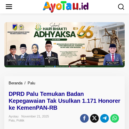
L
e
w
a
t
i
k
e
k
o
n
t
e
n
Beranda
/
Palu
D
P
DPRD Palu Temukan Badan
R
Kepegawaian Tak Usulkan 1.171 Honorer
D
P
ke KemenPAN-RB
a
Ayotau
November 21, 2025
l
Palu
,
Politik
u