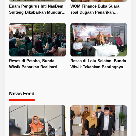
Enam Pengurus Inti NasDem
WOM Finance Buka Suara
Sulteng Dikabarkan Mundur,
soal Dugaan Penarikan
DPW: Baru Empat yang
Kendaraan, Tegaskan Seluruh
Menyatakan Sikap
Proses Sesuai Ketentuan
Hukum
Reses di Petobo, Bunda
Reses di Lolu Selatan, Bunda
Wiwik Paparkan Realisasi
Wiwik Tekankan Pentingnya
Pokir dan Serap Aspirasi
Ketahanan Keluarga
Warga
News Feed