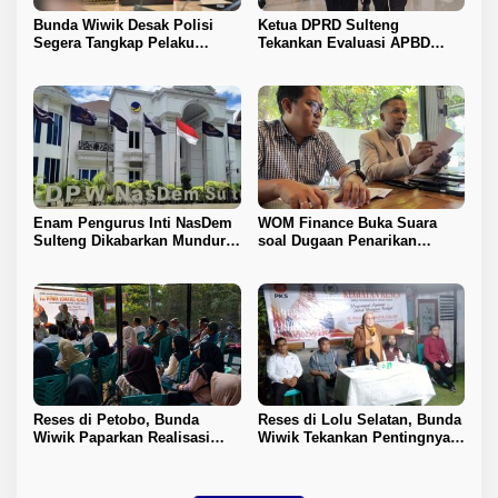
Bunda Wiwik Desak Polisi
Ketua DPRD Sulteng
Segera Tangkap Pelaku
Tekankan Evaluasi APBD
Pembunuhan Satu Keluarga
2026
di Duyu
Enam Pengurus Inti NasDem
WOM Finance Buka Suara
Sulteng Dikabarkan Mundur,
soal Dugaan Penarikan
DPW: Baru Empat yang
Kendaraan, Tegaskan Seluruh
Menyatakan Sikap
Proses Sesuai Ketentuan
Hukum
Reses di Petobo, Bunda
Reses di Lolu Selatan, Bunda
Wiwik Paparkan Realisasi
Wiwik Tekankan Pentingnya
Pokir dan Serap Aspirasi
Ketahanan Keluarga
Warga