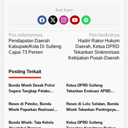
Ikuti Kami
N
Pos sebelumnya
Pos berikutnya
Pendapatan Daerah
Hadiri Rakor Hukum
a
Kabupate/Kota Di Sulteng
Daerah, Ketua DPRD
v
Capai 73 Persen
Tekankan Sinkronisasi
Kebijakan Pusat–Daerah
i
g
Posting Terkait
a
s
Bunda Wiwik Desak Polisi
Ketua DPRD Sulteng
i
Segera Tangkap Pelaku
Tekankan Evaluasi APBD
Pembunuhan Satu Keluarga
2026
p
di Duyu
Reses di Petobo, Bunda
Reses di Lolu Selatan, Bunda
o
Wiwik Paparkan Realisasi
Wiwik Tekankan Pentingnya
s
Pokir dan Serap Aspirasi
Ketahanan Keluarga
Warga
Bunda Wiwik: Tata Kelola
Ketua DPRD Sulteng