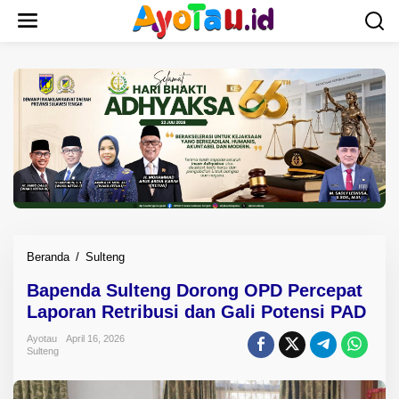
L
e
w
a
t
i
k
e
k
o
n
t
e
n
Beranda
/
Sulteng
B
a
Bapenda Sulteng Dorong OPD Percepat
p
Laporan Retribusi dan Gali Potensi PAD
e
n
Ayotau
April 16, 2026
d
Sulteng
a
S