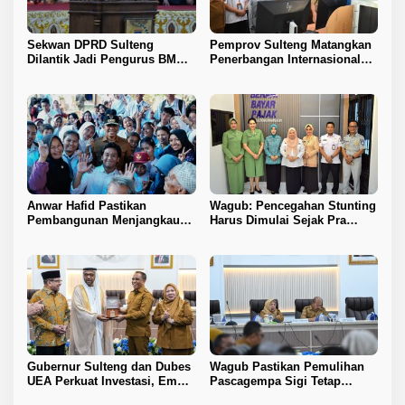
Sekwan DPRD Sulteng
Pemprov Sulteng Matangkan
Dilantik Jadi Pengurus BMA
Penerbangan Internasional
2026–2031
Perdana Palu–Guangzhou
Anwar Hafid Pastikan
Wagub: Pencegahan Stunting
Pembangunan Menjangkau
Harus Dimulai Sejak Pra
Pelosok Tojo Una-Una
Nikah
Gubernur Sulteng dan Dubes
Wagub Pastikan Pemulihan
UEA Perkuat Investasi, Empat
Pascagempa Sigi Tetap
Sektor Jadi Prioritas
Berlanjut