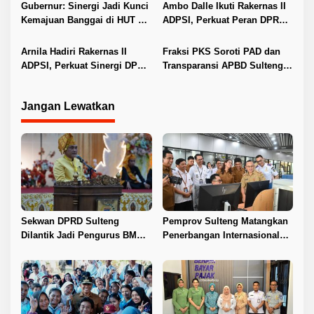
KPK
Gubernur: Sinergi Jadi Kunci
Ambo Dalle Ikuti Rakernas II
Kemajuan Banggai di HUT ke-
ADPSI, Perkuat Peran DPRD
66
Dukung Pembangunan
Arnila Hadiri Rakernas II
Fraksi PKS Soroti PAD dan
ADPSI, Perkuat Sinergi DPRD
Transparansi APBD Sulteng
untuk Kemajuan Daerah
2025
Jangan Lewatkan
Sekwan DPRD Sulteng
Pemprov Sulteng Matangkan
Dilantik Jadi Pengurus BMA
Penerbangan Internasional
2026–2031
Perdana Palu–Guangzhou