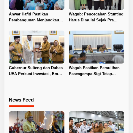
Anwar Hafid Pastikan
Wagub: Pencegahan Stunting
Pembangunan Menjangkau
Harus Dimulai Sejak Pra
Pelosok Tojo Una-Una
Nikah
Gubernur Sulteng dan Dubes
Wagub Pastikan Pemulihan
UEA Perkuat Investasi, Empat
Pascagempa Sigi Tetap
Sektor Jadi Prioritas
Berlanjut
News Feed