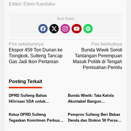
Editor: Elwin Kandabu
Ikuti Kami
N
Pos sebelumnya
Pos berikutnya
Ekspor 459 Ton Durian ke
Bunda Wiwik Soroti
a
Tiongkok, Sulteng Tancap
Tantangan Perempuan
v
Gas Jadi Ikon Pertanian
Masuk Politik di Tengah
Pemisahan Pemilu
i
g
Posting Terkait
a
s
DPRD Sulteng Bahas
Bunda Wiwik: Tata Kelola
i
Hilirisasi SDA untuk
Akuntabel Bangun
Tingkatkan PAD
Kepercayaan Publik
p
Ketua DPRD Sulteng
Pemprov Sulteng Beri Bebas
o
Tegaskan Komitmen Perkuat
Denda dan Diskon 50 Persen
s
Tata Kelola Bersih Bersama
Pajak Kendaraan