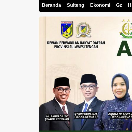
Beranda
Sulteng
Ekonomi
Gz
H