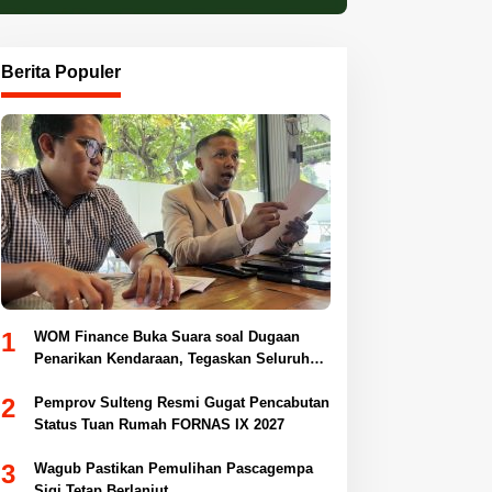
Berita Populer
1
WOM Finance Buka Suara soal Dugaan
Penarikan Kendaraan, Tegaskan Seluruh
Proses Sesuai Ketentuan Hukum
2
Pemprov Sulteng Resmi Gugat Pencabutan
Status Tuan Rumah FORNAS IX 2027
3
Wagub Pastikan Pemulihan Pascagempa
Sigi Tetap Berlanjut