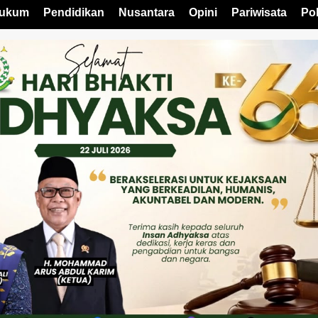
ukum
Pendidikan
Nusantara
Opini
Pariwisata
Pol