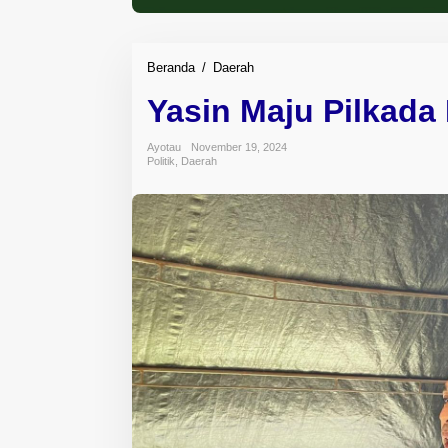
Beranda
/
Daerah
Y
a
Yasin Maju Pilkada
s
i
n
Ayotau
November 19, 2024
Politik
,
Daerah
M
a
j
u
P
i
l
k
a
d
a
D
o
n
g