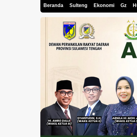
Beranda
Sulteng
Ekonomi
Gz
H