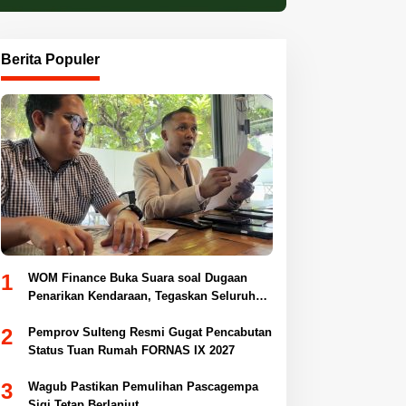
Berita Populer
1
WOM Finance Buka Suara soal Dugaan
Penarikan Kendaraan, Tegaskan Seluruh
Proses Sesuai Ketentuan Hukum
2
Pemprov Sulteng Resmi Gugat Pencabutan
Status Tuan Rumah FORNAS IX 2027
3
Wagub Pastikan Pemulihan Pascagempa
Sigi Tetap Berlanjut