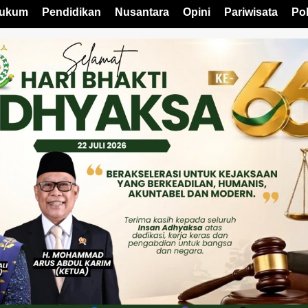
ukum
Pendidikan
Nusantara
Opini
Pariwisata
Pol