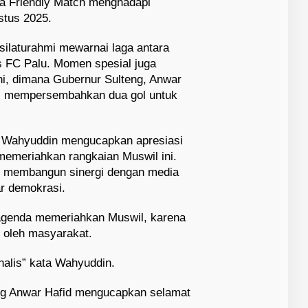
ta Friendly Match menghadapi
stus 2025.
ilaturahmi mewarnai laga antara
 FC Palu. Momen spesial juga
ini, dimana Gubernur Sulteng, Anwar
sil mempersembahkan dua gol untuk
 Wahyuddin mengucapkan apresiasi
memeriahkan rangkaian Muswil ini.
us membangun sinergi dengan media
ar demokrasi.
 agenda memeriahkan Muswil, karena
i oleh masyarakat.
nalis” kata Wahyuddin.
ng Anwar Hafid mengucapkan selamat