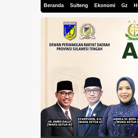
Beranda
Sulteng
Ekonomi
Gz
H