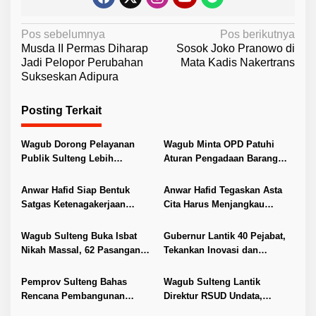
N
Pos sebelumnya
Pos berikutnya
Musda II Permas Diharap
Sosok Joko Pranowo di
a
Jadi Pelopor Perubahan
Mata Kadis Nakertrans
v
Sukseskan Adipura
i
Posting Terkait
g
a
Wagub Dorong Pelayanan
Wagub Minta OPD Patuhi
s
Publik Sulteng Lebih
Aturan Pengadaan Barang
i
Transparan dan Berkualitas
dan Jasa
p
Anwar Hafid Siap Bentuk
Anwar Hafid Tegaskan Asta
Satgas Ketenagakerjaan
Cita Harus Menjangkau
o
Lindungi Buruh Sulteng
Pelosok Sulteng
s
Wagub Sulteng Buka Isbat
Gubernur Lantik 40 Pejabat,
Nikah Massal, 62 Pasangan
Tekankan Inovasi dan
Resmi Kantongi Buku Nikah
Pelayanan Publik
Pemprov Sulteng Bahas
Wagub Sulteng Lantik
Rencana Pembangunan
Direktur RSUD Undata,
Jembatan PT SII di Morowali
Dorong Penguatan Layanan