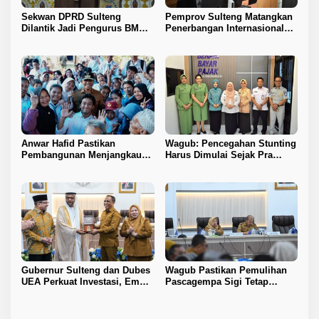
Sekwan DPRD Sulteng
Pemprov Sulteng Matangkan
Dilantik Jadi Pengurus BMA
Penerbangan Internasional
2026–2031
Perdana Palu–Guangzhou
Anwar Hafid Pastikan
Wagub: Pencegahan Stunting
Pembangunan Menjangkau
Harus Dimulai Sejak Pra
Pelosok Tojo Una-Una
Nikah
Gubernur Sulteng dan Dubes
Wagub Pastikan Pemulihan
UEA Perkuat Investasi, Empat
Pascagempa Sigi Tetap
Sektor Jadi Prioritas
Berlanjut