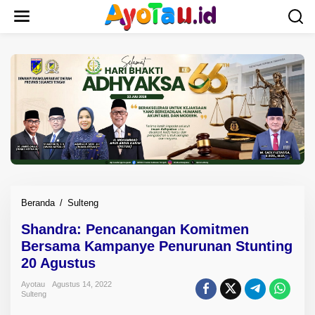
L
e
w
a
t
i
k
e
k
o
n
t
e
n
Beranda
/
Sulteng
S
h
Shandra: Pencanangan Komitmen
a
Bersama Kampanye Penurunan Stunting
n
d
20 Agustus
r
Ayotau
Agustus 14, 2022
a
Sulteng
: