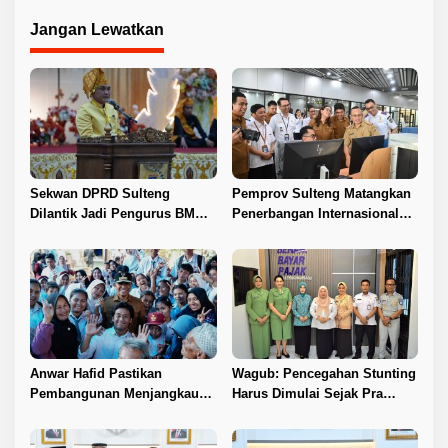
Jangan Lewatkan
Sekwan DPRD Sulteng
Pemprov Sulteng Matangkan
Dilantik Jadi Pengurus BMA
Penerbangan Internasional
2026–2031
Perdana Palu–Guangzhou
Anwar Hafid Pastikan
Wagub: Pencegahan Stunting
Pembangunan Menjangkau
Harus Dimulai Sejak Pra
Pelosok Tojo Una-Una
Nikah