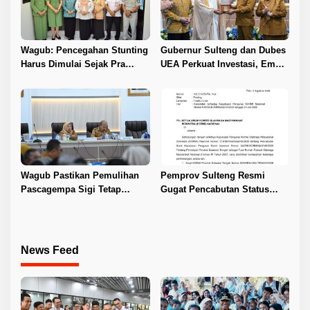
Wagub: Pencegahan Stunting
Gubernur Sulteng dan Dubes
Harus Dimulai Sejak Pra
UEA Perkuat Investasi, Empat
Nikah
Sektor Jadi Prioritas
Wagub Pastikan Pemulihan
Pemprov Sulteng Resmi
Pascagempa Sigi Tetap
Gugat Pencabutan Status
Berlanjut
Tuan Rumah FORNAS IX 2027
News Feed