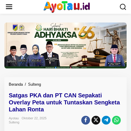
L
e
w
a
t
i
k
e
k
o
n
t
e
n
Beranda
/
Sulteng
S
a
Satgas PKA dan PT CAN Sepakati
t
Overlay Peta untuk Tuntaskan Sengketa
g
a
Lahan Ronta
s
Ayotau
Oktober 22, 2025
P
Sulteng
K