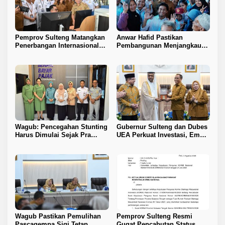
Pemprov Sulteng Matangkan
Anwar Hafid Pastikan
Penerbangan Internasional
Pembangunan Menjangkau
Perdana Palu–Guangzhou
Pelosok Tojo Una-Una
Wagub: Pencegahan Stunting
Gubernur Sulteng dan Dubes
Harus Dimulai Sejak Pra
UEA Perkuat Investasi, Empat
Nikah
Sektor Jadi Prioritas
Wagub Pastikan Pemulihan
Pemprov Sulteng Resmi
Pascagempa Sigi Tetap
Gugat Pencabutan Status