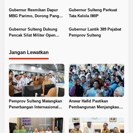
s
Morowali
Daerah
Gubernur Resmikan Dapur
Gubernur Sulteng Perkuat
MBG Parimo, Dorong Pangan
Tata Kelola IMIP
Lokal dan UMKM
Gubernur Sulteng Dukung
Gubernur Lantik 389 Pejabat
Pencak Silat Militer Open
Pemprov Sulteng
Tournament 2026
Jangan Lewatkan
Pemprov Sulteng Matangkan
Anwar Hafid Pastikan
Penerbangan Internasional
Pembangunan Menjangkau
Perdana Palu–Guangzhou
Pelosok Tojo Una-Una