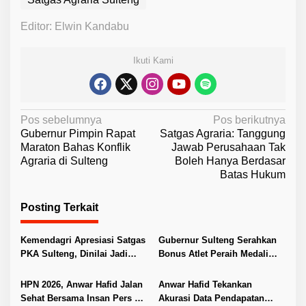
Editor: Elwin Kandabu
Ikuti Kami
N
Pos sebelumnya
Pos berikutnya
Gubernur Pimpin Rapat
Satgas Agraria: Tanggung
a
Maraton Bahas Konflik
Jawab Perusahaan Tak
v
Agraria di Sulteng
Boleh Hanya Berdasar
Batas Hukum
i
g
Posting Terkait
a
s
Kemendagri Apresiasi Satgas
Gubernur Sulteng Serahkan
i
PKA Sulteng, Dinilai Jadi
Bonus Atlet Peraih Medali
Pelopor Penanganan Konflik
SEA Games 2025
p
Agraria
HPN 2026, Anwar Hafid Jalan
Anwar Hafid Tekankan
o
Sehat Bersama Insan Pers di
Akurasi Data Pendapatan