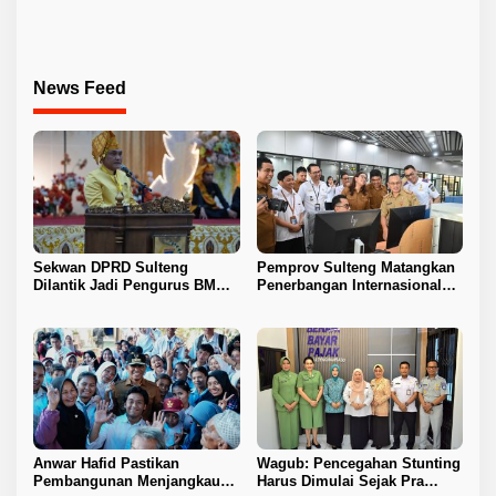
Sektor Jadi Prioritas
Berlanjut
News Feed
Sekwan DPRD Sulteng
Pemprov Sulteng Matangkan
Dilantik Jadi Pengurus BMA
Penerbangan Internasional
2026–2031
Perdana Palu–Guangzhou
Anwar Hafid Pastikan
Wagub: Pencegahan Stunting
Pembangunan Menjangkau
Harus Dimulai Sejak Pra