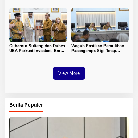
Pelosok Tojo Una-Una
Nikah
Gubernur Sulteng dan Dubes
Wagub Pastikan Pemulihan
UEA Perkuat Investasi, Empat
Pascagempa Sigi Tetap
Sektor Jadi Prioritas
Berlanjut
View More
Berita Populer