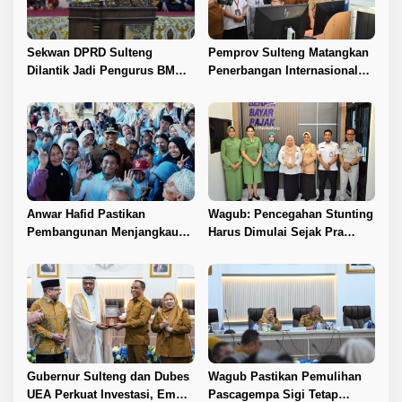
Sekwan DPRD Sulteng
Pemprov Sulteng Matangkan
Dilantik Jadi Pengurus BMA
Penerbangan Internasional
2026–2031
Perdana Palu–Guangzhou
Anwar Hafid Pastikan
Wagub: Pencegahan Stunting
Pembangunan Menjangkau
Harus Dimulai Sejak Pra
Pelosok Tojo Una-Una
Nikah
Gubernur Sulteng dan Dubes
Wagub Pastikan Pemulihan
UEA Perkuat Investasi, Empat
Pascagempa Sigi Tetap