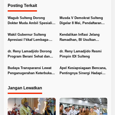
i
Posting Terkait
g
a
Wagub Sulteng Dorong
Musda V Demokrat Sulteng
s
Dokter Muda Ambil Spesialis
Digelar 8 Mei, Pendaftaran
i
dan S2
Kandidat Dibuka
p
Wakil Gubernur Sulteng
Kendalikan Inflasi Jelang
Apresiasi I’tikaf Lembaga-
Ramadhan, BI Usulkan
o
Lembaga Dakwah
Optimalisasi Operasi Pasar
s
dr. Reny Lamadjido Dorong
dr. Reny Lamadjido Resmi
Program Berani Sehat dan
Pimpin IDI Sulteng
Perlindungan Dokter
Budaya Transparansi Lewat
Apel Kesiapsiagaan Bencana,
Penganugerahan Keterbukaan
Pentingnya Sinergi Hadapi
Informasi Publik 2025
Ancaman Hidrometeorologi
Jangan Lewatkan