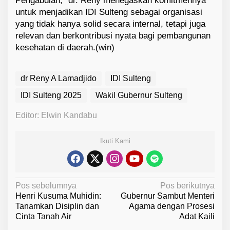
Pengabdian,” dr. Reny menegaskan komitmennya
untuk menjadikan IDI Sulteng sebagai organisasi
yang tidak hanya solid secara internal, tetapi juga
relevan dan berkontribusi nyata bagi pembangunan
kesehatan di daerah.(win)
dr Reny A Lamadjido
IDI Sulteng
IDI Sulteng 2025
Wakil Gubernur Sulteng
Editor: Elwin Kandabu
Ikuti Kami
N
Pos sebelumnya
Pos berikutnya
Henri Kusuma Muhidin:
Gubernur Sambut Menteri
a
Tanamkan Disiplin dan
Agama dengan Prosesi
v
Cinta Tanah Air
Adat Kaili