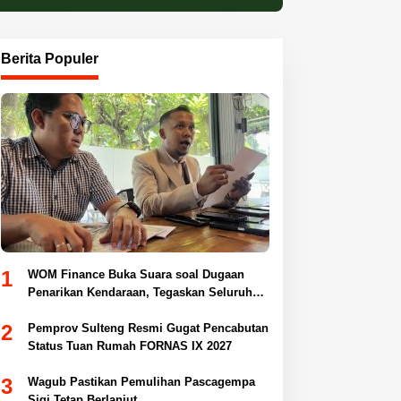
Berita Populer
1
WOM Finance Buka Suara soal Dugaan
Penarikan Kendaraan, Tegaskan Seluruh
Proses Sesuai Ketentuan Hukum
2
Pemprov Sulteng Resmi Gugat Pencabutan
Status Tuan Rumah FORNAS IX 2027
3
Wagub Pastikan Pemulihan Pascagempa
Sigi Tetap Berlanjut