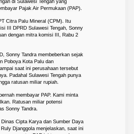
ngan di Sulawesi Tengah yang
membayar Pajak Air Permukaan (PAP).
PT Citra Palu Mineral (CPM). Itu
isi III DPRD Sulawesi Tengah, Sonny
an dengan mitra komisi III, Rabu 2
D, Sonny Tandra membeberkan sejak
n Poboya Kota Palu dan
mpai saat ini perusahaan tersebut
ya. Padahal Sulawesi Tengah punya
gga ratusan miliar rupiah.
k pernah membayar PAP. Kami minta
kan. Ratusan miliar potensi
gas Sonny Tandra.
a Dinas Cipta Karya dan Sumber Daya
 Ruly Djanggola menjelaskan, saat ini