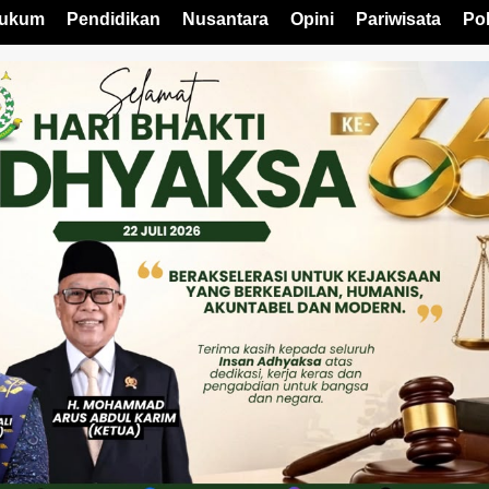
ukum
Pendidikan
Nusantara
Opini
Pariwisata
Pol