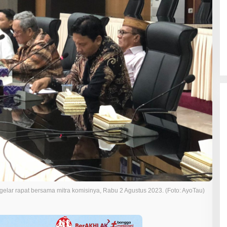
elar rapat bersama mitra komisinya, Rabu 2 Agustus 2023. (Foto: AyoTau)