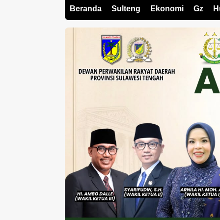
Beranda
Sulteng
Ekonomi
Gz
H