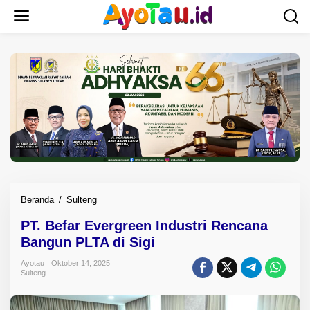
L
e
w
a
t
i
k
e
k
o
n
t
e
n
Beranda
/
Sulteng
P
T
PT. Befar Evergreen Industri Rencana
.
Bangun PLTA di Sigi
B
e
Ayotau
Oktober 14, 2025
f
Sulteng
a
r