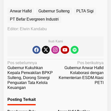
Anwar Hafid
Gubernur Sulteng
PLTA Sigi
PT Befar Evergreen Industri
Editor: Elwin Kandabu
Ikuti Kami
N
Pos sebelumnya
Pos berikutnya
Gubernur Kukuhkan
Gubernur Anwar Hafid
a
Kepala Perwakilan BPKP
Kolaborasi dengan
v
Sulteng, Dorong Sinergi
Kementerian ESDM Atasi
Penguatan Tata Kelola
PETI
i
Keuangan
g
a
Posting Terkait
s