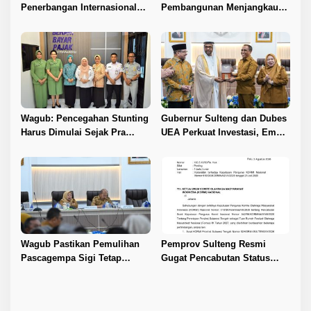
Penerbangan Internasional
Pembangunan Menjangkau
Perdana Palu–Guangzhou
Pelosok Tojo Una-Una
Wagub: Pencegahan Stunting
Gubernur Sulteng dan Dubes
Harus Dimulai Sejak Pra
UEA Perkuat Investasi, Empat
Nikah
Sektor Jadi Prioritas
Wagub Pastikan Pemulihan
Pemprov Sulteng Resmi
Pascagempa Sigi Tetap
Gugat Pencabutan Status
Berlanjut
Tuan Rumah FORNAS IX 2027