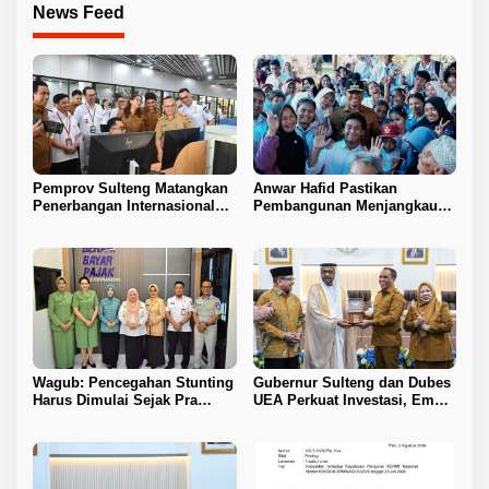
News Feed
Pemprov Sulteng Matangkan
Anwar Hafid Pastikan
Penerbangan Internasional
Pembangunan Menjangkau
Perdana Palu–Guangzhou
Pelosok Tojo Una-Una
Wagub: Pencegahan Stunting
Gubernur Sulteng dan Dubes
Harus Dimulai Sejak Pra
UEA Perkuat Investasi, Empat
Nikah
Sektor Jadi Prioritas