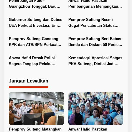
i
Penerbangan Palu–
Anwar Hafid Pastikan
Guangzhou Tonggak Baru
Pembangunan Menjangkau
p
Kemajuan Sulteng
Pelosok Tojo Una-Una
o
Gubernur Sulteng dan Dubes
Pemprov Sulteng Resmi
s
UEA Perkuat Investasi, Empat
Gugat Pencabutan Status
Sektor Jadi Prioritas
Tuan Rumah FORNAS IX 2027
Pemprov Sulteng Gandeng
Pemprov Sulteng Beri Bebas
KPK dan ATR/BPN Perkuat
Denda dan Diskon 50 Persen
Tata Kelola Pertanahan
Pajak Kendaraan
Anwar Hafid Desak Polisi
Kemendagri Apresiasi Satgas
Segera Tangkap Pelaku
PKA Sulteng, Dinilai Jadi
Pembunuhan Satu Keluarga
Pelopor Penanganan Konflik
di Duyu
Agraria
Jangan Lewatkan
Pemprov Sulteng Matangkan
Anwar Hafid Pastikan