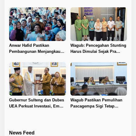
2026–2031
Perdana Palu–Guangzhou
Anwar Hafid Pastikan
Wagub: Pencegahan Stunting
Pembangunan Menjangkau
Harus Dimulai Sejak Pra
Pelosok Tojo Una-Una
Nikah
Gubernur Sulteng dan Dubes
Wagub Pastikan Pemulihan
UEA Perkuat Investasi, Empat
Pascagempa Sigi Tetap
Sektor Jadi Prioritas
Berlanjut
News Feed