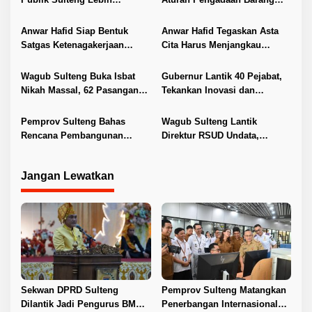
i
Transparan dan Berkualitas
dan Jasa
p
Anwar Hafid Siap Bentuk
Anwar Hafid Tegaskan Asta
o
Satgas Ketenagakerjaan
Cita Harus Menjangkau
s
Lindungi Buruh Sulteng
Pelosok Sulteng
Wagub Sulteng Buka Isbat
Gubernur Lantik 40 Pejabat,
Nikah Massal, 62 Pasangan
Tekankan Inovasi dan
Resmi Kantongi Buku Nikah
Pelayanan Publik
Pemprov Sulteng Bahas
Wagub Sulteng Lantik
Rencana Pembangunan
Direktur RSUD Undata,
Jembatan PT SII di Morowali
Dorong Penguatan Layanan
Jangan Lewatkan
Sekwan DPRD Sulteng
Pemprov Sulteng Matangkan
Dilantik Jadi Pengurus BMA
Penerbangan Internasional