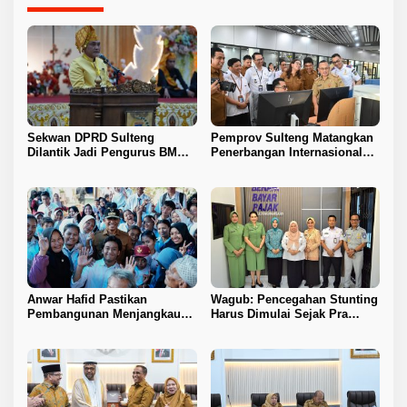
Sekwan DPRD Sulteng
Pemprov Sulteng Matangkan
Dilantik Jadi Pengurus BMA
Penerbangan Internasional
2026–2031
Perdana Palu–Guangzhou
Anwar Hafid Pastikan
Wagub: Pencegahan Stunting
Pembangunan Menjangkau
Harus Dimulai Sejak Pra
Pelosok Tojo Una-Una
Nikah