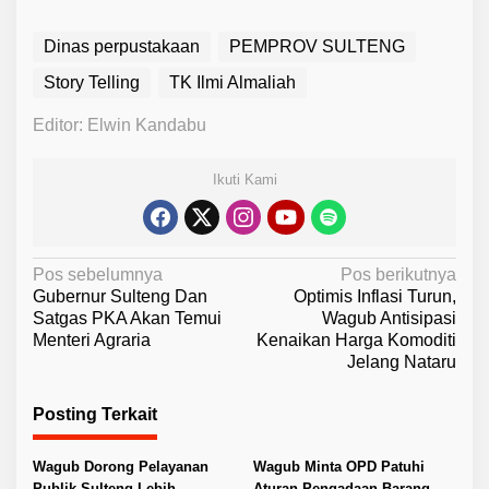
Dinas perpustakaan
PEMPROV SULTENG
Story Telling
TK Ilmi Almaliah
Editor: Elwin Kandabu
Ikuti Kami
N
Pos sebelumnya
Pos berikutnya
Gubernur Sulteng Dan
Optimis Inflasi Turun,
a
Satgas PKA Akan Temui
Wagub Antisipasi
v
Menteri Agraria
Kenaikan Harga Komoditi
Jelang Nataru
i
g
Posting Terkait
a
s
Wagub Dorong Pelayanan
Wagub Minta OPD Patuhi
Publik Sulteng Lebih
Aturan Pengadaan Barang