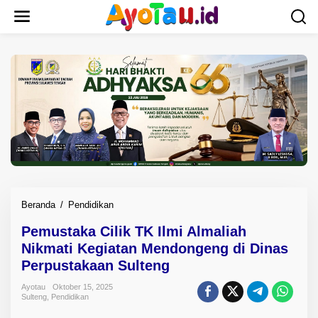
L
e
w
a
t
i
k
e
k
o
n
t
e
n
Beranda
/
Pendidikan
P
e
Pemustaka Cilik TK Ilmi Almaliah
m
Nikmati Kegiatan Mendongeng di Dinas
u
s
Perpustakaan Sulteng
t
Ayotau
Oktober 15, 2025
a
Sulteng
,
Pendidikan
k