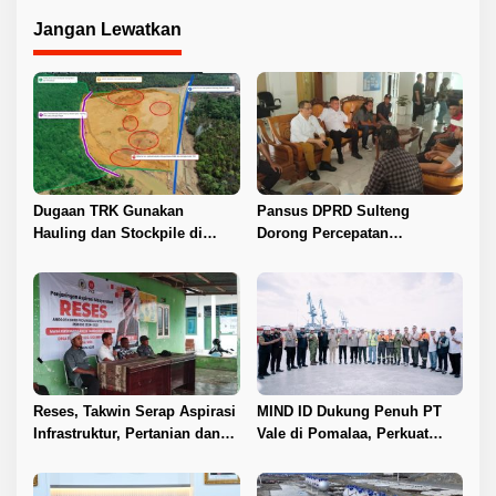
a
Jangan Lewatkan
s
i
p
o
s
Dugaan TRK Gunakan
Pansus DPRD Sulteng
Hauling dan Stockpile di
Dorong Percepatan
Kawasan IPIP, Koalisi Desak
Penyelesaian Konflik Agraria
Antam Buka Peta IUP
Sawit di Toli-Toli
Reses, Takwin Serap Aspirasi
MIND ID Dukung Penuh PT
Infrastruktur, Pertanian dan
Vale di Pomalaa, Perkuat
Layanan Kesehatan
Kepastian Investasi dan
Hilirisasi Nikel