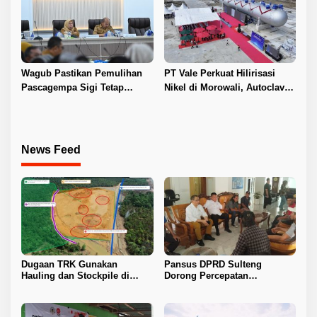
Wagub Pastikan Pemulihan
PT Vale Perkuat Hilirisasi
Pascagempa Sigi Tetap
Nikel di Morowali, Autoclave
Berlanjut
HPAL Tiba untuk Dukung
Industri Baterai EV
News Feed
Dugaan TRK Gunakan
Pansus DPRD Sulteng
Hauling dan Stockpile di
Dorong Percepatan
Kawasan IPIP, Koalisi Desak
Penyelesaian Konflik Agraria
Antam Buka Peta IUP
Sawit di Toli-Toli