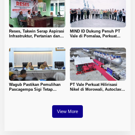
Reses, Takwin Serap Aspirasi
MIND ID Dukung Penuh PT
Infrastruktur, Pertanian dan
Vale di Pomalaa, Perkuat
Layanan Kesehatan
Kepastian Investasi dan
Hilirisasi Nikel
Wagub Pastikan Pemulihan
PT Vale Perkuat Hilirisasi
Pascagempa Sigi Tetap
Nikel di Morowali, Autoclave
Berlanjut
HPAL Tiba untuk Dukung
Industri Baterai EV
View More