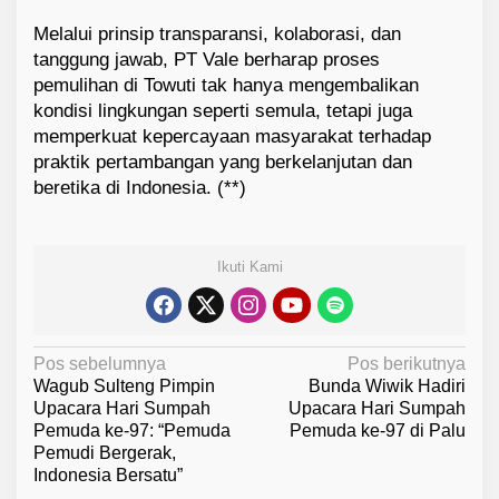
Melalui prinsip transparansi, kolaborasi, dan
tanggung jawab, PT Vale berharap proses
pemulihan di Towuti tak hanya mengembalikan
kondisi lingkungan seperti semula, tetapi juga
memperkuat kepercayaan masyarakat terhadap
praktik pertambangan yang berkelanjutan dan
beretika di Indonesia. (**)
Ikuti Kami
N
Pos sebelumnya
Pos berikutnya
Wagub Sulteng Pimpin
Bunda Wiwik Hadiri
a
Upacara Hari Sumpah
Upacara Hari Sumpah
v
Pemuda ke-97: “Pemuda
Pemuda ke-97 di Palu
Pemudi Bergerak,
i
Indonesia Bersatu”
g