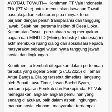
AYOTAU, TOWUTI— Komitmen PT Vale Indonesia
D
Tbk (PT Vale) untuk memulihkan kawasan Towuti
i
a
pascakejadian kebocoran pipa minyak terus
l
berjalan dengan penuh transparansi dan tanggung
o
jawab. Sejak hari pertama insiden di Desa Lioka,
g
Kecamatan Towuti, perusahaan yang merupakan
T
bagian dari MIND ID (Mining Industry Indonesia) ini
e
aktif membuka ruang dialog dan sosialisasi kepada
r
masyarakat sebagai wujud nyata tanggung jawab
b
u
sosial dan lingkungan.
k
a
Komitmen itu kembali ditegaskan dalam pertemuan
terbuka yang digelar Senin (27/10/2025) di Taman
Antar Bangsa. Dialog tersebut dimediasi langsung
oleh Bupati Luwu Timur, Irwan Bachri Syam,
bersama jajaran Pemkab dan Forkopimda. PT Vale
menegaskan langkah-langkah pemulihan yang
sedang dilakukan, baik dalam aspek lingkungan
maupun sosial ekonomi masyarakat terdampak.