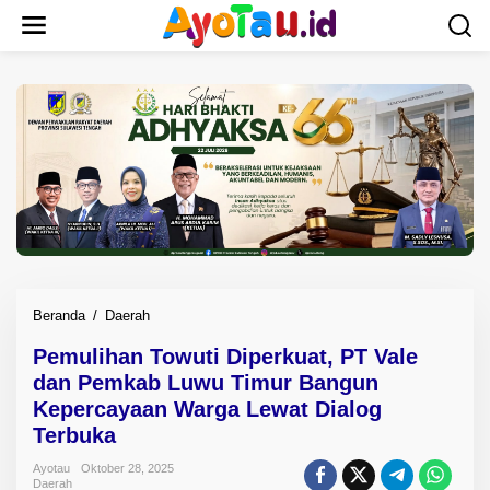
L
e
w
a
t
i
k
e
k
o
n
t
e
n
Beranda
/
Daerah
P
e
Pemulihan Towuti Diperkuat, PT Vale
m
dan Pemkab Luwu Timur Bangun
u
l
Kepercayaan Warga Lewat Dialog
i
Terbuka
h
a
Ayotau
Oktober 28, 2025
Daerah