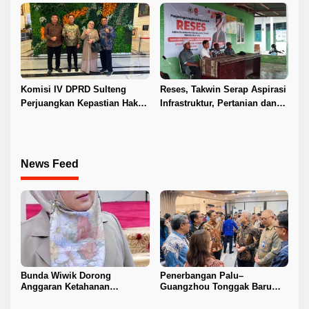
Sawit di Toli-Toli
Komisi IV DPRD Sulteng
Reses, Takwin Serap Aspirasi
Perjuangkan Kepastian Hak
Infrastruktur, Pertanian dan
Guru ASN DPK Madrasah
Layanan Kesehatan
News Feed
Bunda Wiwik Dorong
Penerbangan Palu–
Anggaran Ketahanan
Guangzhou Tonggak Baru
Keluarga Diperkuat
Kemajuan Sulteng