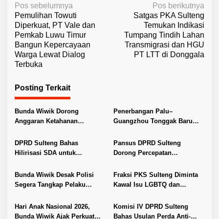
N
Pos sebelumnya
Pos berikutnya
Pemulihan Towuti
Satgas PKA Sulteng
a
Diperkuat, PT Vale dan
Temukan Indikasi
v
Pemkab Luwu Timur
Tumpang Tindih Lahan
Bangun Kepercayaan
Transmigrasi dan HGU
i
Warga Lewat Dialog
PT LTT di Donggala
g
Terbuka
a
s
Posting Terkait
i
Bunda Wiwik Dorong
Penerbangan Palu–
p
Anggaran Ketahanan
Guangzhou Tonggak Baru
o
Keluarga Diperkuat
Kemajuan Sulteng
s
DPRD Sulteng Bahas
Pansus DPRD Sulteng
Hilirisasi SDA untuk
Dorong Percepatan
Tingkatkan PAD
Penyelesaian Konflik Agraria
Sawit di Toli-Toli
Bunda Wiwik Desak Polisi
Fraksi PKS Sulteng Diminta
Segera Tangkap Pelaku
Kawal Isu LGBTQ dan
Pembunuhan Satu Keluarga
Percepat Regulasi Daerah
di Duyu
Hari Anak Nasional 2026,
Komisi IV DPRD Sulteng
Bunda Wiwik Ajak Perkuat
Bahas Usulan Perda Anti-