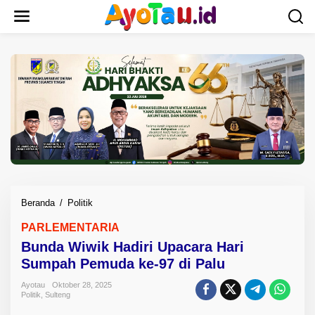
L
e
w
a
t
i
k
e
k
o
n
t
e
n
Beranda
/
Politik
B
u
PARLEMENTARIA
n
Bunda Wiwik Hadiri Upacara Hari
d
a
Sumpah Pemuda ke-97 di Palu
W
Ayotau
Oktober 28, 2025
i
Politik
,
Sulteng
w