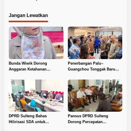
Perlindungan Anak di
LGBT Lewat RDP
Sulteng
Jangan Lewatkan
Bunda Wiwik Dorong
Penerbangan Palu–
Anggaran Ketahanan
Guangzhou Tonggak Baru
Keluarga Diperkuat
Kemajuan Sulteng
DPRD Sulteng Bahas
Pansus DPRD Sulteng
Hilirisasi SDA untuk
Dorong Percepatan
Tingkatkan PAD
Penyelesaian Konflik Agraria