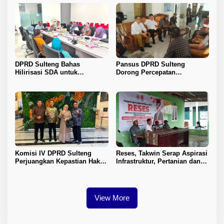
DPRD Sulteng Bahas
Pansus DPRD Sulteng
Hilirisasi SDA untuk
Dorong Percepatan
Tingkatkan PAD
Penyelesaian Konflik Agraria
Sawit di Toli-Toli
Komisi IV DPRD Sulteng
Reses, Takwin Serap Aspirasi
Perjuangkan Kepastian Hak
Infrastruktur, Pertanian dan
Guru ASN DPK Madrasah
Layanan Kesehatan
View More