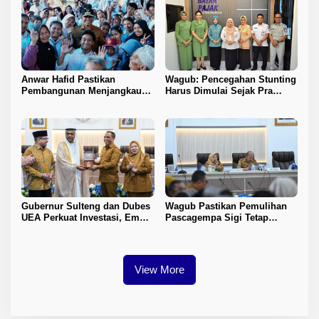
Anwar Hafid Pastikan
Wagub: Pencegahan Stunting
Pembangunan Menjangkau
Harus Dimulai Sejak Pra
Pelosok Tojo Una-Una
Nikah
Gubernur Sulteng dan Dubes
Wagub Pastikan Pemulihan
UEA Perkuat Investasi, Empat
Pascagempa Sigi Tetap
Sektor Jadi Prioritas
Berlanjut
View More