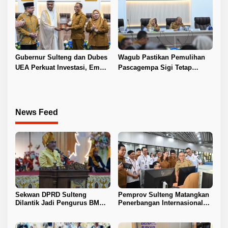
Gubernur Sulteng dan Dubes
Wagub Pastikan Pemulihan
UEA Perkuat Investasi, Empat
Pascagempa Sigi Tetap
Sektor Jadi Prioritas
Berlanjut
News Feed
Sekwan DPRD Sulteng
Pemprov Sulteng Matangkan
Dilantik Jadi Pengurus BMA
Penerbangan Internasional
2026–2031
Perdana Palu–Guangzhou