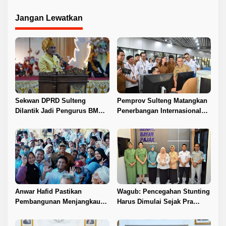
Jangan Lewatkan
Sekwan DPRD Sulteng
Pemprov Sulteng Matangkan
Dilantik Jadi Pengurus BMA
Penerbangan Internasional
2026–2031
Perdana Palu–Guangzhou
Anwar Hafid Pastikan
Wagub: Pencegahan Stunting
Pembangunan Menjangkau
Harus Dimulai Sejak Pra
Pelosok Tojo Una-Una
Nikah