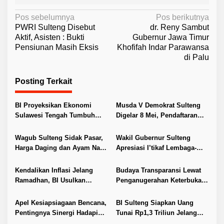
N
Pos sebelumnya
Pos berikutnya
PWRI Sulteng Disebut
dr. Reny Sambut
a
Aktif, Asisten : Bukti
Gubernur Jawa Timur
v
Pensiunan Masih Eksis
Khofifah Indar Parawansa
di Palu
i
g
Posting Terkait
a
s
BI Proyeksikan Ekonomi
Musda V Demokrat Sulteng
i
Sulawesi Tengah Tumbuh
Digelar 8 Mei, Pendaftaran
Hingga 8,55 Persen pada
Kandidat Dibuka
p
2026, Industri Nikel Tetap Jadi
Wagub Sulteng Sidak Pasar,
Wakil Gubernur Sulteng
o
Penopang
Harga Daging dan Ayam Naik
Apresiasi I’tikaf Lembaga-
s
Jelang Lebaran
Lembaga Dakwah
Kendalikan Inflasi Jelang
Budaya Transparansi Lewat
Ramadhan, BI Usulkan
Penganugerahan Keterbukaan
Optimalisasi Operasi Pasar
Informasi Publik 2025
Apel Kesiapsiagaan Bencana,
BI Sulteng Siapkan Uang
Pentingnya Sinergi Hadapi
Tunai Rp1,3 Triliun Jelang
Ancaman Hidrometeorologi
Nataru