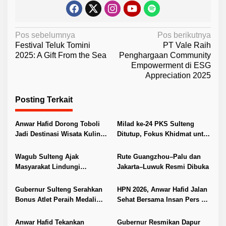
N
Pos sebelumnya
Pos berikutnya
Festival Teluk Tomini
PT Vale Raih
a
2025: A Gift From the Sea
Penghargaan Community
v
Empowerment di ESG
Appreciation 2025
i
g
Posting Terkait
a
s
Anwar Hafid Dorong Toboli
Milad ke-24 PKS Sulteng
i
Jadi Destinasi Wisata Kuliner
Ditutup, Fokus Khidmat untuk
Unggulan Sulteng
Masyarakat
p
Wagub Sulteng Ajak
Rute Guangzhou–Palu dan
o
Masyarakat Lindungi
Jakarta–Luwuk Resmi Dibuka
s
Kekayaan Intelektual
Gubernur Sulteng Serahkan
HPN 2026, Anwar Hafid Jalan
Bonus Atlet Peraih Medali
Sehat Bersama Insan Pers di
SEA Games 2025
Morowali
Anwar Hafid Tekankan
Gubernur Resmikan Dapur