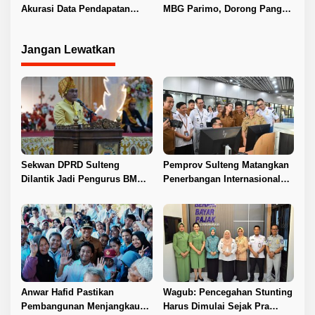
Akurasi Data Pendapatan
MBG Parimo, Dorong Pangan
Daerah
Lokal dan UMKM
Jangan Lewatkan
Sekwan DPRD Sulteng
Pemprov Sulteng Matangkan
Dilantik Jadi Pengurus BMA
Penerbangan Internasional
2026–2031
Perdana Palu–Guangzhou
Anwar Hafid Pastikan
Wagub: Pencegahan Stunting
Pembangunan Menjangkau
Harus Dimulai Sejak Pra