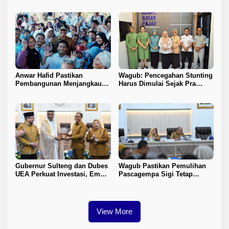
2026–2031
Perdana Palu–Guangzhou
Anwar Hafid Pastikan
Wagub: Pencegahan Stunting
Pembangunan Menjangkau
Harus Dimulai Sejak Pra
Pelosok Tojo Una-Una
Nikah
Gubernur Sulteng dan Dubes
Wagub Pastikan Pemulihan
UEA Perkuat Investasi, Empat
Pascagempa Sigi Tetap
Sektor Jadi Prioritas
Berlanjut
View More