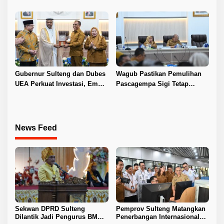
Pelosok Tojo Una-Una
Nikah
Gubernur Sulteng dan Dubes
Wagub Pastikan Pemulihan
UEA Perkuat Investasi, Empat
Pascagempa Sigi Tetap
Sektor Jadi Prioritas
Berlanjut
News Feed
Sekwan DPRD Sulteng
Pemprov Sulteng Matangkan
Dilantik Jadi Pengurus BMA
Penerbangan Internasional