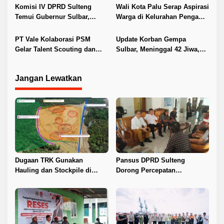
a
Komisi IV DPRD Sulteng
Wali Kota Palu Serap Aspirasi
s
Temui Gubernur Sulbar,
Warga di Kelurahan Pengawu
i
Bahas Tata Kelola dan
dan Duyu
Program Sosial
p
PT Vale Kolaborasi PSM
Update Korban Gempa
Gelar Talent Scouting dan
Sulbar, Meninggal 42 Jiwa,
o
Coaching Clinic
15.000 Mengungsi
s
Jangan Lewatkan
Dugaan TRK Gunakan
Pansus DPRD Sulteng
Hauling dan Stockpile di
Dorong Percepatan
Kawasan IPIP, Koalisi Desak
Penyelesaian Konflik Agraria
Antam Buka Peta IUP
Sawit di Toli-Toli