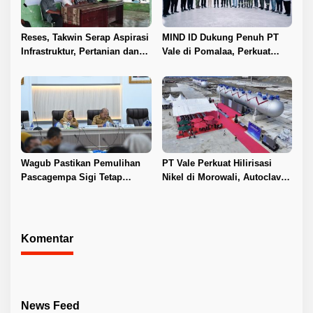
Reses, Takwin Serap Aspirasi
MIND ID Dukung Penuh PT
Infrastruktur, Pertanian dan
Vale di Pomalaa, Perkuat
Layanan Kesehatan
Kepastian Investasi dan
Hilirisasi Nikel
Wagub Pastikan Pemulihan
PT Vale Perkuat Hilirisasi
Pascagempa Sigi Tetap
Nikel di Morowali, Autoclave
Berlanjut
HPAL Tiba untuk Dukung
Industri Baterai EV
Komentar
News Feed