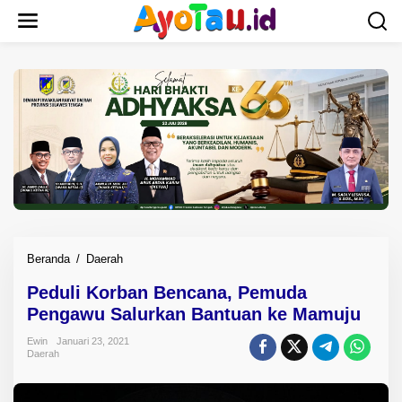
L
e
w
a
t
i
k
e
k
o
n
t
e
n
Beranda
/
Daerah
P
e
Peduli Korban Bencana, Pemuda
d
Pengawu Salurkan Bantuan ke Mamuju
u
l
Ewin
Januari 23, 2021
i
Daerah
K
o