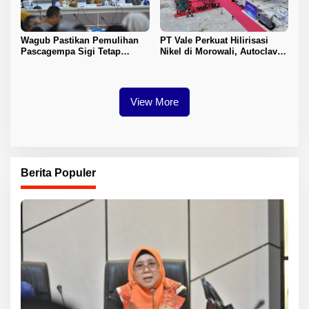
Wagub Pastikan Pemulihan
PT Vale Perkuat Hilirisasi
Pascagempa Sigi Tetap
Nikel di Morowali, Autoclave
Berlanjut
HPAL Tiba untuk Dukung
Industri Baterai EV
View More
Berita Populer