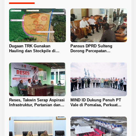
Dugaan TRK Gunakan
Pansus DPRD Sulteng
Hauling dan Stockpile di
Dorong Percepatan
Kawasan IPIP, Koalisi Desak
Penyelesaian Konflik Agraria
Antam Buka Peta IUP
Sawit di Toli-Toli
Reses, Takwin Serap Aspirasi
MIND ID Dukung Penuh PT
Infrastruktur, Pertanian dan
Vale di Pomalaa, Perkuat
Layanan Kesehatan
Kepastian Investasi dan
Hilirisasi Nikel