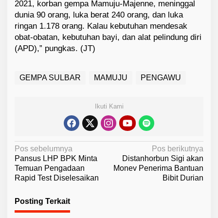
2021, korban gempa Mamuju-Majenne, meninggal
dunia 90 orang, luka berat 240 orang, dan luka
ringan 1.178 orang. Kalau kebutuhan mendesak
obat-obatan, kebutuhan bayi, dan alat pelindung diri
(APD),” pungkas. (JT)
GEMPA SULBAR
MAMUJU
PENGAWU
Ikuti Kami
N
Pos sebelumnya
Pos berikutnya
Pansus LHP BPK Minta
Distanhorbun Sigi akan
a
Temuan Pengadaan
Monev Penerima Bantuan
v
Rapid Test Diselesaikan
Bibit Durian
i
Posting Terkait
g