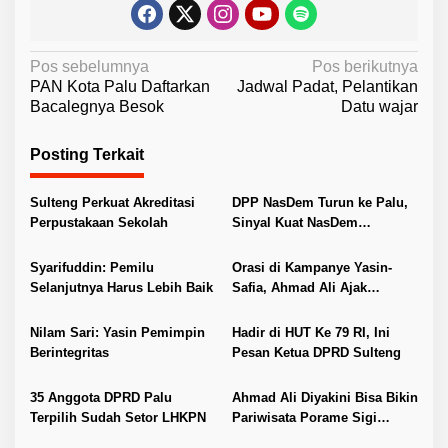
N
Pos sebelumnya
Pos berikutnya
PAN Kota Palu Daftarkan
Jadwal Padat, Pelantikan
a
Bacalegnya Besok
Datu wajar
v
i
Posting Terkait
g
Sulteng Perkuat Akreditasi
DPP NasDem Turun ke Palu,
a
Perpustakaan Sekolah
Sinyal Kuat NasDem
s
Panaskan Mesin Politik
i
Syarifuddin: Pemilu
Orasi di Kampanye Yasin-
p
Selanjutnya Harus Lebih Baik
Safia, Ahmad Ali Ajak
Masyarakat Pilih Pemimpin
o
yang Dekat Pemerintah Pusat
Nilam Sari: Yasin Pemimpin
Hadir di HUT Ke 79 RI, Ini
s
Berintegritas
Pesan Ketua DPRD Sulteng
35 Anggota DPRD Palu
Ahmad Ali Diyakini Bisa Bikin
Terpilih Sudah Setor LHKPN
Pariwisata Porame Sigi
“Bangkit” Lagi