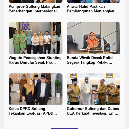
Pemprov Sulteng Matangkan
Anwar Hafid Pastikan
Penerbangan Internasional
Pembangunan Menjangkau
Perdana Palu–Guangzhou
Pelosok Tojo Una-Una
Wagub: Pencegahan Stunting
Bunda Wiwik Desak Polisi
Harus Dimulai Sejak Pra
Segera Tangkap Pelaku
Nikah
Pembunuhan Satu Keluarga
di Duyu
Ketua DPRD Sulteng
Gubernur Sulteng dan Dubes
Tekankan Evaluasi APBD
UEA Perkuat Investasi, Empat
2026
Sektor Jadi Prioritas