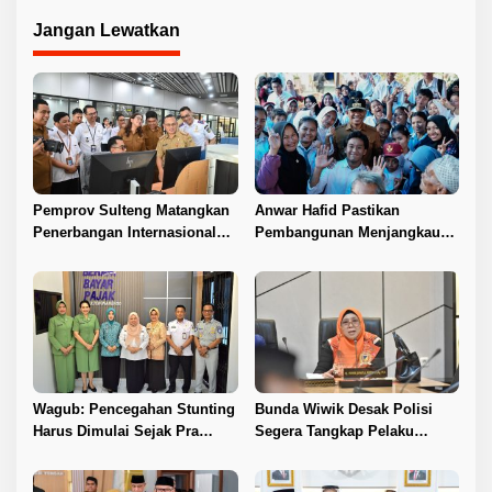
Jangan Lewatkan
Pemprov Sulteng Matangkan
Anwar Hafid Pastikan
Penerbangan Internasional
Pembangunan Menjangkau
Perdana Palu–Guangzhou
Pelosok Tojo Una-Una
Wagub: Pencegahan Stunting
Bunda Wiwik Desak Polisi
Harus Dimulai Sejak Pra
Segera Tangkap Pelaku
Nikah
Pembunuhan Satu Keluarga
di Duyu