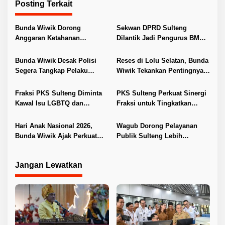
Posting Terkait
g
a
Bunda Wiwik Dorong
Sekwan DPRD Sulteng
s
Anggaran Ketahanan
Dilantik Jadi Pengurus BMA
i
Keluarga Diperkuat
2026–2031
p
Bunda Wiwik Desak Polisi
Reses di Lolu Selatan, Bunda
Segera Tangkap Pelaku
Wiwik Tekankan Pentingnya
o
Pembunuhan Satu Keluarga
Ketahanan Keluarga
s
di Duyu
Fraksi PKS Sulteng Diminta
PKS Sulteng Perkuat Sinergi
Kawal Isu LGBTQ dan
Fraksi untuk Tingkatkan
Percepat Regulasi Daerah
Pelayanan Publik
Hari Anak Nasional 2026,
Wagub Dorong Pelayanan
Bunda Wiwik Ajak Perkuat
Publik Sulteng Lebih
Perlindungan Anak di
Transparan dan Berkualitas
Sulteng
Jangan Lewatkan