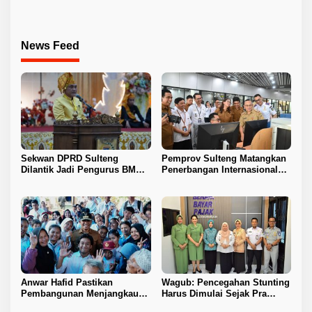
News Feed
Sekwan DPRD Sulteng
Pemprov Sulteng Matangkan
Dilantik Jadi Pengurus BMA
Penerbangan Internasional
2026–2031
Perdana Palu–Guangzhou
Anwar Hafid Pastikan
Wagub: Pencegahan Stunting
Pembangunan Menjangkau
Harus Dimulai Sejak Pra
Pelosok Tojo Una-Una
Nikah