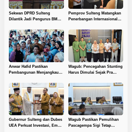
Sekwan DPRD Sulteng
Pemprov Sulteng Matangkan
Dilantik Jadi Pengurus BMA
Penerbangan Internasional
2026–2031
Perdana Palu–Guangzhou
Anwar Hafid Pastikan
Wagub: Pencegahan Stunting
Pembangunan Menjangkau
Harus Dimulai Sejak Pra
Pelosok Tojo Una-Una
Nikah
Gubernur Sulteng dan Dubes
Wagub Pastikan Pemulihan
UEA Perkuat Investasi, Empat
Pascagempa Sigi Tetap
Sektor Jadi Prioritas
Berlanjut