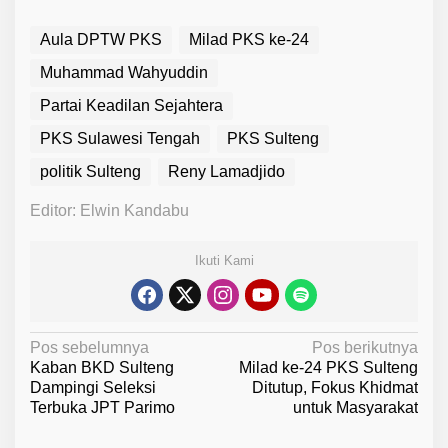
Aula DPTW PKS
Milad PKS ke-24
Muhammad Wahyuddin
Partai Keadilan Sejahtera
PKS Sulawesi Tengah
PKS Sulteng
politik Sulteng
Reny Lamadjido
Editor: Elwin Kandabu
Ikuti Kami
N
Pos sebelumnya
Pos berikutnya
Kaban BKD Sulteng
Milad ke-24 PKS Sulteng
a
Dampingi Seleksi
Ditutup, Fokus Khidmat
v
Terbuka JPT Parimo
untuk Masyarakat
i