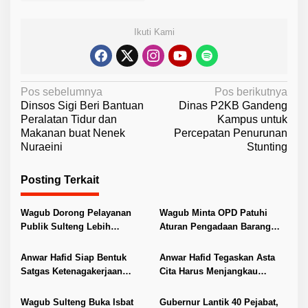
Ikuti Kami
N
Pos sebelumnya
Pos berikutnya
Dinsos Sigi Beri Bantuan
Dinas P2KB Gandeng
a
Peralatan Tidur dan
Kampus untuk
v
Makanan buat Nenek
Percepatan Penurunan
Nuraeini
Stunting
i
g
Posting Terkait
a
s
Wagub Dorong Pelayanan
Wagub Minta OPD Patuhi
i
Publik Sulteng Lebih
Aturan Pengadaan Barang
Transparan dan Berkualitas
dan Jasa
p
Anwar Hafid Siap Bentuk
Anwar Hafid Tegaskan Asta
o
Satgas Ketenagakerjaan
Cita Harus Menjangkau
s
Lindungi Buruh Sulteng
Pelosok Sulteng
Wagub Sulteng Buka Isbat
Gubernur Lantik 40 Pejabat,