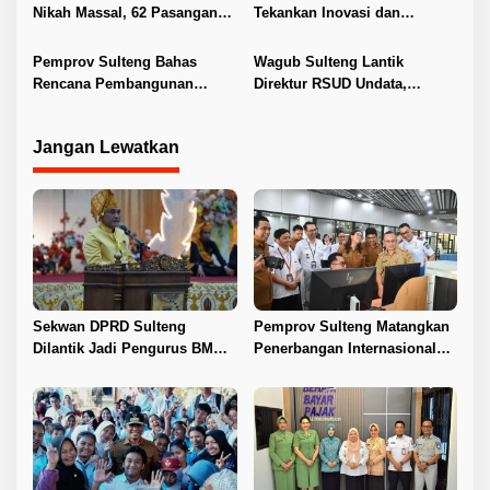
Nikah Massal, 62 Pasangan
Tekankan Inovasi dan
Resmi Kantongi Buku Nikah
Pelayanan Publik
Pemprov Sulteng Bahas
Wagub Sulteng Lantik
Rencana Pembangunan
Direktur RSUD Undata,
Jembatan PT SII di Morowali
Dorong Penguatan Layanan
Jangan Lewatkan
Sekwan DPRD Sulteng
Pemprov Sulteng Matangkan
Dilantik Jadi Pengurus BMA
Penerbangan Internasional
2026–2031
Perdana Palu–Guangzhou