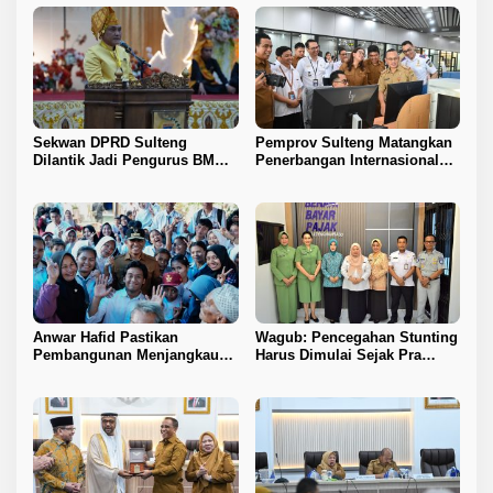
Sekwan DPRD Sulteng
Pemprov Sulteng Matangkan
Dilantik Jadi Pengurus BMA
Penerbangan Internasional
2026–2031
Perdana Palu–Guangzhou
Anwar Hafid Pastikan
Wagub: Pencegahan Stunting
Pembangunan Menjangkau
Harus Dimulai Sejak Pra
Pelosok Tojo Una-Una
Nikah