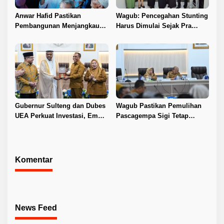
Anwar Hafid Pastikan
Wagub: Pencegahan Stunting
Pembangunan Menjangkau
Harus Dimulai Sejak Pra
Pelosok Tojo Una-Una
Nikah
Gubernur Sulteng dan Dubes
Wagub Pastikan Pemulihan
UEA Perkuat Investasi, Empat
Pascagempa Sigi Tetap
Sektor Jadi Prioritas
Berlanjut
Komentar
News Feed