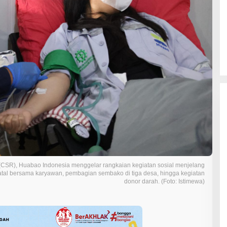
y (CSR), Huabao Indonesia menggelar rangkaian kegiatan sosial menjelang
Natal bersama karyawan, pembagian sembako di tiga desa, hingga kegiatan
donor darah. (Foto: Istimewa)