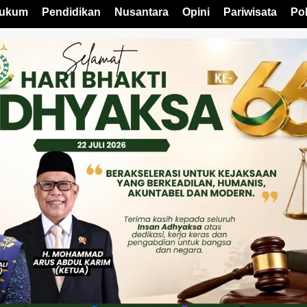
ukum
Pendidikan
Nusantara
Opini
Pariwisata
Pol