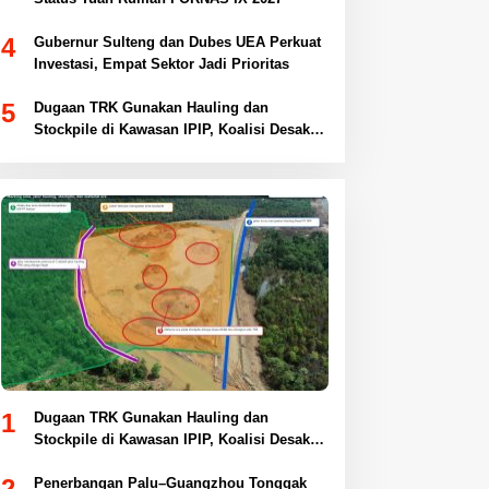
4
Gubernur Sulteng dan Dubes UEA Perkuat
Investasi, Empat Sektor Jadi Prioritas
5
Dugaan TRK Gunakan Hauling dan
Stockpile di Kawasan IPIP, Koalisi Desak
Antam Buka Peta IUP
1
Dugaan TRK Gunakan Hauling dan
Stockpile di Kawasan IPIP, Koalisi Desak
Antam Buka Peta IUP
2
Penerbangan Palu–Guangzhou Tonggak