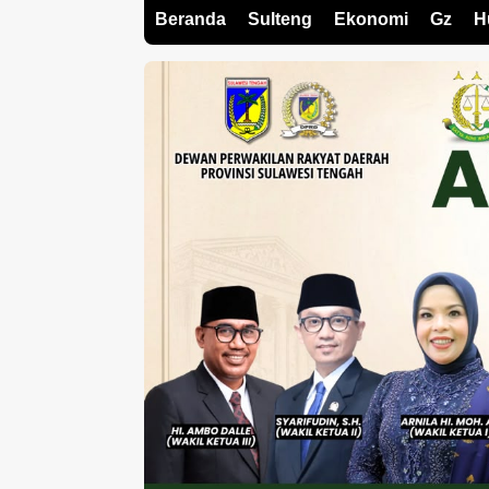
Beranda
Sulteng
Ekonomi
Gz
H