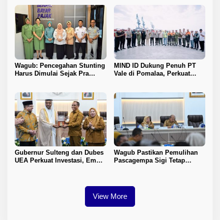
Wagub: Pencegahan Stunting
MIND ID Dukung Penuh PT
Harus Dimulai Sejak Pra
Vale di Pomalaa, Perkuat
Nikah
Kepastian Investasi dan
Hilirisasi Nikel
Gubernur Sulteng dan Dubes
Wagub Pastikan Pemulihan
UEA Perkuat Investasi, Empat
Pascagempa Sigi Tetap
Sektor Jadi Prioritas
Berlanjut
View More