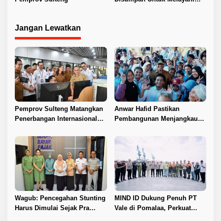
Masyarakat
Jangan Lewatkan
Pemprov Sulteng Matangkan
Anwar Hafid Pastikan
Penerbangan Internasional
Pembangunan Menjangkau
Perdana Palu–Guangzhou
Pelosok Tojo Una-Una
Wagub: Pencegahan Stunting
MIND ID Dukung Penuh PT
Harus Dimulai Sejak Pra
Vale di Pomalaa, Perkuat
Nikah
Kepastian Investasi dan