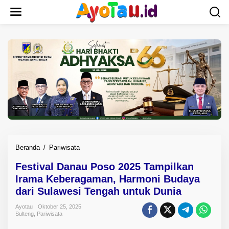
L
e
w
a
t
i
k
e
k
o
n
t
e
n
Beranda
/
Pariwisata
F
e
Festival Danau Poso 2025 Tampilkan
s
Irama Keberagaman, Harmoni Budaya
t
i
dari Sulawesi Tengah untuk Dunia
v
Ayotau
Oktober 25, 2025
a
Sulteng
,
Pariwisata
l