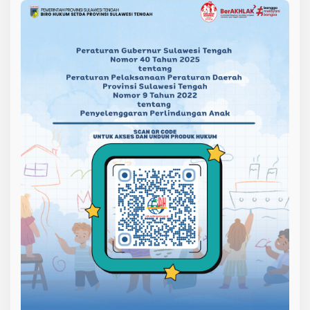
i
B
u
d
a
y
a
d
a
r
i
S
u
l
a
w
e
s
i
T
e
n
g