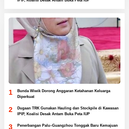
IPIP, Koalisi Desak Antam Buka Peta IUP
1
Bunda Wiwik Dorong Anggaran Ketahanan Keluarga
Diperkuat
2
Dugaan TRK Gunakan Hauling dan Stockpile di Kawasan
IPIP, Koalisi Desak Antam Buka Peta IUP
3
Penerbangan Palu–Guangzhou Tonggak Baru Kemajuan