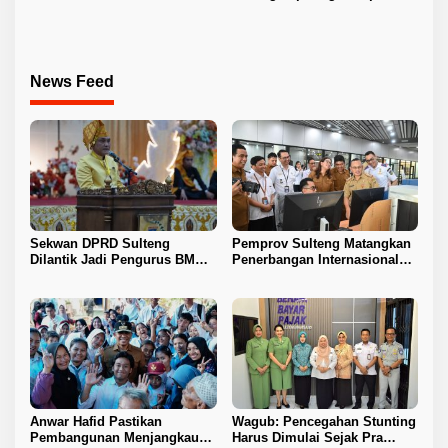
Sektor Jadi Prioritas
Berlanjut
News Feed
Sekwan DPRD Sulteng
Pemprov Sulteng Matangkan
Dilantik Jadi Pengurus BMA
Penerbangan Internasional
2026–2031
Perdana Palu–Guangzhou
Anwar Hafid Pastikan
Wagub: Pencegahan Stunting
Pembangunan Menjangkau
Harus Dimulai Sejak Pra