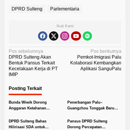
DPRD Sulteng
Parlementaria
Ikuti Kami
N
Pos sebelumnya
Pos berikutnya
DPRD Sulteng Akan
Pemkot-Imigrasi Palu
a
Bentuk Pansus Terkait
Kolaborasi Kembangkan
v
Kecelakaan Kerja di PT
Aplikasi SanguPalu
IMIP
i
g
Posting Terkait
a
s
Bunda Wiwik Dorong
Penerbangan Palu–
i
Anggaran Ketahanan
Guangzhou Tonggak Baru
Keluarga Diperkuat
Kemajuan Sulteng
p
DPRD Sulteng Bahas
Pansus DPRD Sulteng
o
Hilirisasi SDA untuk
Dorong Percepatan