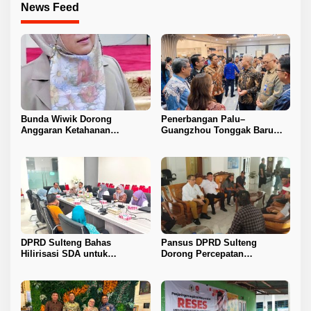
News Feed
Bunda Wiwik Dorong
Penerbangan Palu–
Anggaran Ketahanan
Guangzhou Tonggak Baru
Keluarga Diperkuat
Kemajuan Sulteng
DPRD Sulteng Bahas
Pansus DPRD Sulteng
Hilirisasi SDA untuk
Dorong Percepatan
Tingkatkan PAD
Penyelesaian Konflik Agraria
Sawit di Toli-Toli