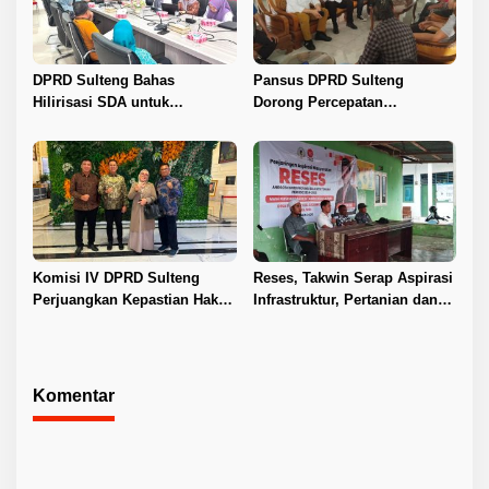
DPRD Sulteng Bahas
Pansus DPRD Sulteng
Hilirisasi SDA untuk
Dorong Percepatan
Tingkatkan PAD
Penyelesaian Konflik Agraria
Sawit di Toli-Toli
Komisi IV DPRD Sulteng
Reses, Takwin Serap Aspirasi
Perjuangkan Kepastian Hak
Infrastruktur, Pertanian dan
Guru ASN DPK Madrasah
Layanan Kesehatan
Komentar