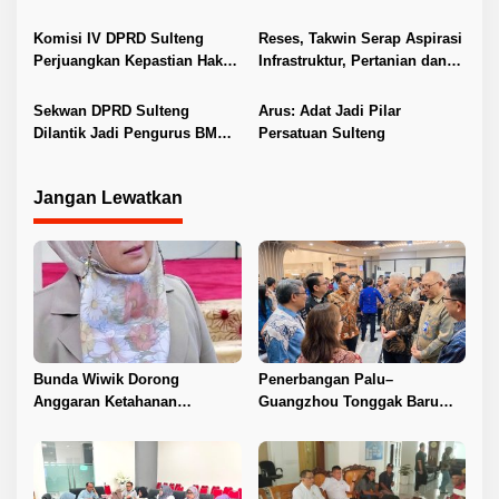
s
Tingkatkan PAD
Penyelesaian Konflik Agraria
Sawit di Toli-Toli
Komisi IV DPRD Sulteng
Reses, Takwin Serap Aspirasi
Perjuangkan Kepastian Hak
Infrastruktur, Pertanian dan
Guru ASN DPK Madrasah
Layanan Kesehatan
Sekwan DPRD Sulteng
Arus: Adat Jadi Pilar
Dilantik Jadi Pengurus BMA
Persatuan Sulteng
2026–2031
Jangan Lewatkan
Bunda Wiwik Dorong
Penerbangan Palu–
Anggaran Ketahanan
Guangzhou Tonggak Baru
Keluarga Diperkuat
Kemajuan Sulteng