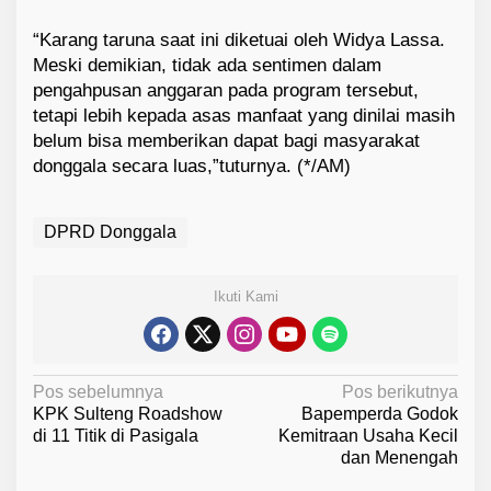
“Karang taruna saat ini diketuai oleh Widya Lassa.
Meski demikian, tidak ada sentimen dalam
pengahpusan anggaran pada program tersebut,
tetapi lebih kepada asas manfaat yang dinilai masih
belum bisa memberikan dapat bagi masyarakat
donggala secara luas,”tuturnya. (*/AM)
DPRD Donggala
Ikuti Kami
N
Pos sebelumnya
Pos berikutnya
KPK Sulteng Roadshow
Bapemperda Godok
a
di 11 Titik di Pasigala
Kemitraan Usaha Kecil
v
dan Menengah
i