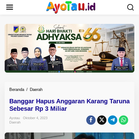
L
e
w
a
t
i
k
e
k
o
n
t
e
n
Beranda
/
Daerah
B
a
Banggar Hapus Anggaran Karang Taruna
n
Sebesar Rp 3 Miliar
g
g
Ayotau
Oktober 4, 2023
a
Daerah
r
H