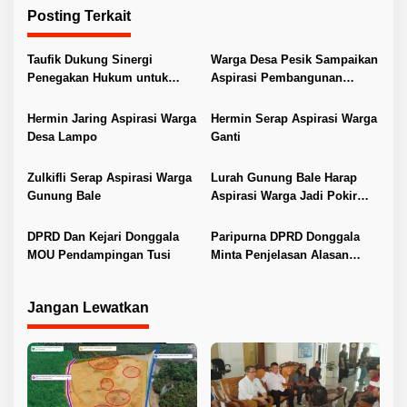
Posting Terkait
g
a
Taufik Dukung Sinergi
Warga Desa Pesik Sampaikan
s
Penegakan Hukum untuk
Aspirasi Pembangunan
i
Kemandirian Pangan
kepada DPRD Donggala
p
Hermin Jaring Aspirasi Warga
Hermin Serap Aspirasi Warga
Desa Lampo
Ganti
o
s
Zulkifli Serap Aspirasi Warga
Lurah Gunung Bale Harap
Gunung Bale
Aspirasi Warga Jadi Pokir
Anggota Dewan
DPRD Dan Kejari Donggala
Paripurna DPRD Donggala
MOU Pendampingan Tusi
Minta Penjelasan Alasan
Pertambahan Waktu Raperda
Perumda
Jangan Lewatkan