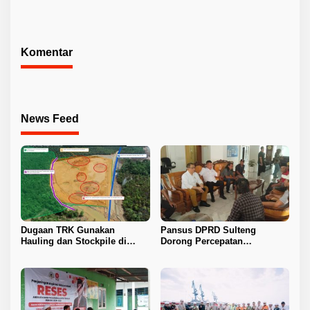
Berlanjut
HPAL Tiba untuk Dukung
Industri Baterai EV
Komentar
News Feed
Dugaan TRK Gunakan
Pansus DPRD Sulteng
Hauling dan Stockpile di
Dorong Percepatan
Kawasan IPIP, Koalisi Desak
Penyelesaian Konflik Agraria
Antam Buka Peta IUP
Sawit di Toli-Toli