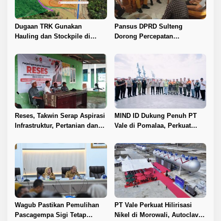
Dugaan TRK Gunakan
Pansus DPRD Sulteng
Hauling dan Stockpile di
Dorong Percepatan
Kawasan IPIP, Koalisi Desak
Penyelesaian Konflik Agraria
Antam Buka Peta IUP
Sawit di Toli-Toli
Reses, Takwin Serap Aspirasi
MIND ID Dukung Penuh PT
Infrastruktur, Pertanian dan
Vale di Pomalaa, Perkuat
Layanan Kesehatan
Kepastian Investasi dan
Hilirisasi Nikel
Wagub Pastikan Pemulihan
PT Vale Perkuat Hilirisasi
Pascagempa Sigi Tetap
Nikel di Morowali, Autoclave