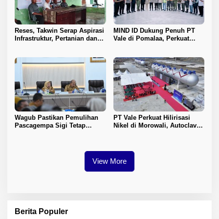
Reses, Takwin Serap Aspirasi
MIND ID Dukung Penuh PT
Infrastruktur, Pertanian dan
Vale di Pomalaa, Perkuat
Layanan Kesehatan
Kepastian Investasi dan
Hilirisasi Nikel
Wagub Pastikan Pemulihan
PT Vale Perkuat Hilirisasi
Pascagempa Sigi Tetap
Nikel di Morowali, Autoclave
Berlanjut
HPAL Tiba untuk Dukung
Industri Baterai EV
View More
Berita Populer