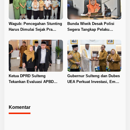
Wagub: Pencegahan Stunting
Bunda Wiwik Desak Polisi
Harus Dimulai Sejak Pra
Segera Tangkap Pelaku
Nikah
Pembunuhan Satu Keluarga
di Duyu
Ketua DPRD Sulteng
Gubernur Sulteng dan Dubes
Tekankan Evaluasi APBD
UEA Perkuat Investasi, Empat
2026
Sektor Jadi Prioritas
Komentar