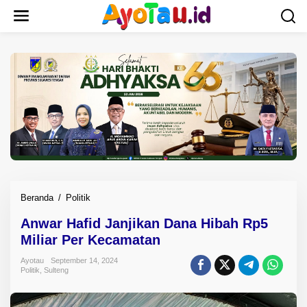
L
e
w
a
t
i
k
e
k
o
n
t
e
n
Beranda
/
Politik
A
n
Anwar Hafid Janjikan Dana Hibah Rp5
w
Miliar Per Kecamatan
a
r
Ayotau
September 14, 2024
H
Politik
,
Sulteng
a
f