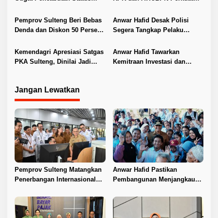
s
Tuan Rumah FORNAS IX 2027
Tata Kelola Pertanahan
Pemprov Sulteng Beri Bebas
Anwar Hafid Desak Polisi
Denda dan Diskon 50 Persen
Segera Tangkap Pelaku
Pajak Kendaraan
Pembunuhan Satu Keluarga
di Duyu
Kemendagri Apresiasi Satgas
Anwar Hafid Tawarkan
PKA Sulteng, Dinilai Jadi
Kemitraan Investasi dan
Pelopor Penanganan Konflik
Hilirisasi ke Sichuan
Agraria
Jangan Lewatkan
Pemprov Sulteng Matangkan
Anwar Hafid Pastikan
Penerbangan Internasional
Pembangunan Menjangkau
Perdana Palu–Guangzhou
Pelosok Tojo Una-Una