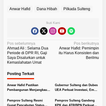
Anwar Hafid
Dana Hibah
Pilkada Sulteng
Ikuti Kami
N
Pos sebelumnya
Pos berikutnya
Ahmad Ali : Selama Dua
Anwar Hafid: Pemimpin
a
Periode di DPR RI, Gaji
itu Harus Konsisten dan
v
Saya Disalurkan untuk
Berilmu
Kemaslahatan Umat
i
g
Posting Terkait
a
s
Anwar Hafid Pastikan
Gubernur Sulteng dan Dubes
i
Pembangunan Menjangkau
UEA Perkuat Investasi, Empat
Pelosok Tojo Una-Una
Sektor Jadi Prioritas
p
Pemprov Sulteng Resmi
Pemprov Sulteng Gandeng
o
Gugat Pencabutan Status
KPK dan ATR/BPN Perkuat