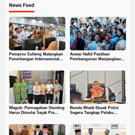
News Feed
Pemprov Sulteng Matangkan
Anwar Hafid Pastikan
Penerbangan Internasional
Pembangunan Menjangkau
Perdana Palu–Guangzhou
Pelosok Tojo Una-Una
Wagub: Pencegahan Stunting
Bunda Wiwik Desak Polisi
Harus Dimulai Sejak Pra
Segera Tangkap Pelaku
Nikah
Pembunuhan Satu Keluarga
di Duyu