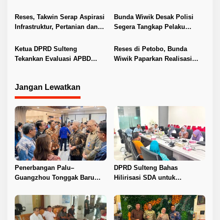
s
Penyelesaian Konflik Agraria
Guru ASN DPK Madrasah
Sawit di Toli-Toli
Reses, Takwin Serap Aspirasi
Bunda Wiwik Desak Polisi
Infrastruktur, Pertanian dan
Segera Tangkap Pelaku
Layanan Kesehatan
Pembunuhan Satu Keluarga
di Duyu
Ketua DPRD Sulteng
Reses di Petobo, Bunda
Tekankan Evaluasi APBD
Wiwik Paparkan Realisasi
2026
Pokir dan Serap Aspirasi
Warga
Jangan Lewatkan
Penerbangan Palu–
DPRD Sulteng Bahas
Guangzhou Tonggak Baru
Hilirisasi SDA untuk
Kemajuan Sulteng
Tingkatkan PAD