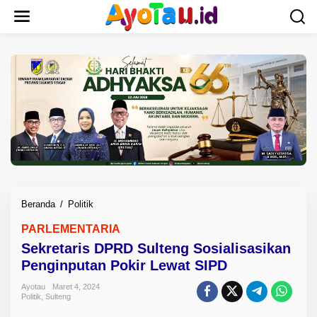
L
e
w
a
t
i
k
e
k
o
n
t
e
n
Beranda
/
Politik
S
e
PARLEMENTARIA
k
Sekretaris DPRD Sulteng Sosialisasikan
r
e
Penginputan Pokir Lewat SIPD
t
Ayotau
Maret 4, 2024
a
Politik
,
Sulteng
r