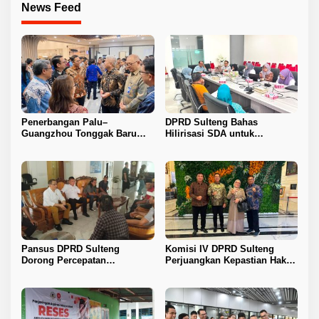
News Feed
Penerbangan Palu–
DPRD Sulteng Bahas
Guangzhou Tonggak Baru
Hilirisasi SDA untuk
Kemajuan Sulteng
Tingkatkan PAD
Pansus DPRD Sulteng
Komisi IV DPRD Sulteng
Dorong Percepatan
Perjuangkan Kepastian Hak
Penyelesaian Konflik Agraria
Guru ASN DPK Madrasah
Sawit di Toli-Toli