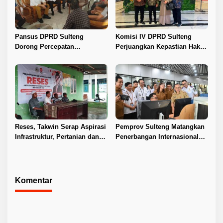
Pansus DPRD Sulteng
Komisi IV DPRD Sulteng
Dorong Percepatan
Perjuangkan Kepastian Hak
Penyelesaian Konflik Agraria
Guru ASN DPK Madrasah
Sawit di Toli-Toli
Reses, Takwin Serap Aspirasi
Pemprov Sulteng Matangkan
Infrastruktur, Pertanian dan
Penerbangan Internasional
Layanan Kesehatan
Perdana Palu–Guangzhou
Komentar