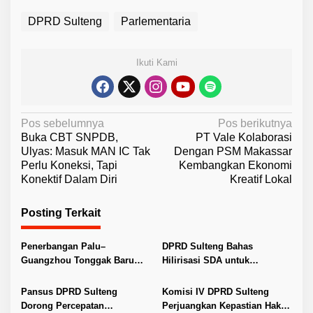
DPRD Sulteng
Parlementaria
Ikuti Kami
N
Pos sebelumnya
Pos berikutnya
Buka CBT SNPDB,
PT Vale Kolaborasi
a
Ulyas: Masuk MAN IC Tak
Dengan PSM Makassar
v
Perlu Koneksi, Tapi
Kembangkan Ekonomi
Konektif Dalam Diri
Kreatif Lokal
i
g
Posting Terkait
a
s
Penerbangan Palu–
DPRD Sulteng Bahas
i
Guangzhou Tonggak Baru
Hilirisasi SDA untuk
Kemajuan Sulteng
Tingkatkan PAD
p
Pansus DPRD Sulteng
Komisi IV DPRD Sulteng
o
Dorong Percepatan
Perjuangkan Kepastian Hak