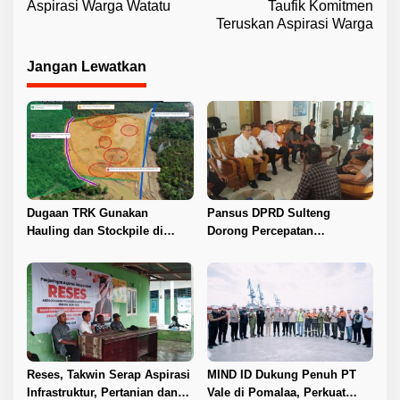
v
Aspirasi Warga Watatu
Taufik Komitmen
Teruskan Aspirasi Warga
i
g
Jangan Lewatkan
a
s
i
p
o
s
Dugaan TRK Gunakan
Pansus DPRD Sulteng
Hauling dan Stockpile di
Dorong Percepatan
Kawasan IPIP, Koalisi Desak
Penyelesaian Konflik Agraria
Antam Buka Peta IUP
Sawit di Toli-Toli
Reses, Takwin Serap Aspirasi
MIND ID Dukung Penuh PT
Infrastruktur, Pertanian dan
Vale di Pomalaa, Perkuat