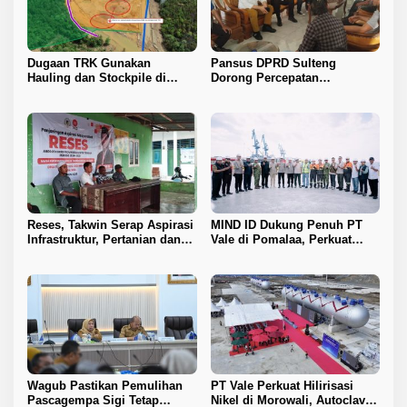
Dugaan TRK Gunakan
Pansus DPRD Sulteng
Hauling dan Stockpile di
Dorong Percepatan
Kawasan IPIP, Koalisi Desak
Penyelesaian Konflik Agraria
Antam Buka Peta IUP
Sawit di Toli-Toli
Reses, Takwin Serap Aspirasi
MIND ID Dukung Penuh PT
Infrastruktur, Pertanian dan
Vale di Pomalaa, Perkuat
Layanan Kesehatan
Kepastian Investasi dan
Hilirisasi Nikel
Wagub Pastikan Pemulihan
PT Vale Perkuat Hilirisasi
Pascagempa Sigi Tetap
Nikel di Morowali, Autoclave