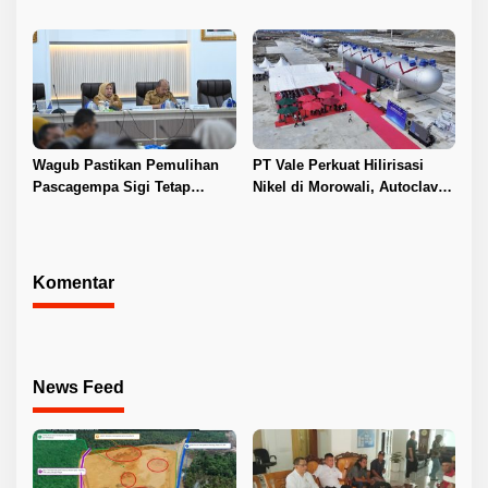
Layanan Kesehatan
Kepastian Investasi dan
Hilirisasi Nikel
Wagub Pastikan Pemulihan
PT Vale Perkuat Hilirisasi
Pascagempa Sigi Tetap
Nikel di Morowali, Autoclave
Berlanjut
HPAL Tiba untuk Dukung
Industri Baterai EV
Komentar
News Feed