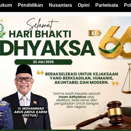
ukum
Pendidikan
Nusantara
Opini
Pariwisata
Pol