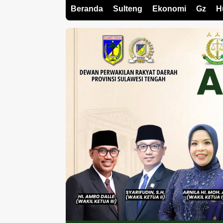
Beranda
Sulteng
Ekonomi
Gz
H