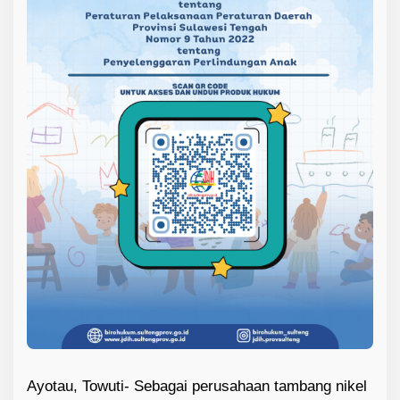
T
o
w
u
t
i
Ayotau, Towuti- Sebagai perusahaan tambang nikel