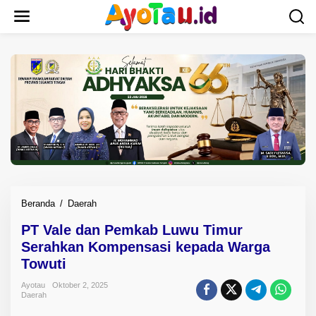
L
e
w
a
t
i
k
e
k
o
n
t
e
n
Beranda
/
Daerah
P
T
PT Vale dan Pemkab Luwu Timur
V
Serahkan Kompensasi kepada Warga
a
l
Towuti
e
Ayotau
Oktober 2, 2025
d
Daerah
a