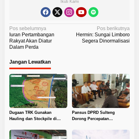
Ikuti Kami
N
Pos sebelumnya
Pos berikutnya
Iuran Pertambangan
Hermin: Sungai Limboro
a
Rakyat Akan Diatur
Segera Dinormalisasi
v
Dalam Perda
i
Jangan Lewatkan
g
a
s
i
p
o
Dugaan TRK Gunakan
Pansus DPRD Sulteng
s
Hauling dan Stockpile di
Dorong Percepatan
Kawasan IPIP, Koalisi Desak
Penyelesaian Konflik Agraria
Antam Buka Peta IUP
Sawit di Toli-Toli