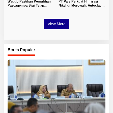
Wagub Pastikan Pemulihan
PT Vale Perkuat Hilirisasi
Pascagempa Sigi Tetap
Nikel di Morowali, Autoclave
Berlanjut
HPAL Tiba untuk Dukung
Industri Baterai EV
View More
Berita Populer