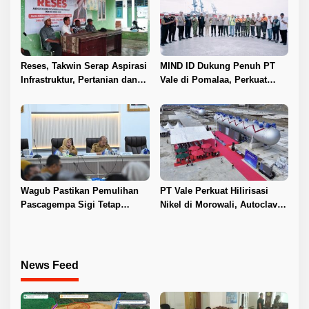
Reses, Takwin Serap Aspirasi
MIND ID Dukung Penuh PT
Infrastruktur, Pertanian dan
Vale di Pomalaa, Perkuat
Layanan Kesehatan
Kepastian Investasi dan
Hilirisasi Nikel
Wagub Pastikan Pemulihan
PT Vale Perkuat Hilirisasi
Pascagempa Sigi Tetap
Nikel di Morowali, Autoclave
Berlanjut
HPAL Tiba untuk Dukung
Industri Baterai EV
News Feed