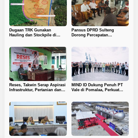
Dugaan TRK Gunakan
Pansus DPRD Sulteng
Hauling dan Stockpile di
Dorong Percepatan
Kawasan IPIP, Koalisi Desak
Penyelesaian Konflik Agraria
Antam Buka Peta IUP
Sawit di Toli-Toli
Reses, Takwin Serap Aspirasi
MIND ID Dukung Penuh PT
Infrastruktur, Pertanian dan
Vale di Pomalaa, Perkuat
Layanan Kesehatan
Kepastian Investasi dan
Hilirisasi Nikel