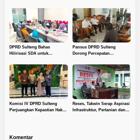
Keluarga Diperkuat
Kemajuan Sulteng
DPRD Sulteng Bahas
Pansus DPRD Sulteng
Hilirisasi SDA untuk
Dorong Percepatan
Tingkatkan PAD
Penyelesaian Konflik Agraria
Sawit di Toli-Toli
Komisi IV DPRD Sulteng
Reses, Takwin Serap Aspirasi
Perjuangkan Kepastian Hak
Infrastruktur, Pertanian dan
Guru ASN DPK Madrasah
Layanan Kesehatan
Komentar