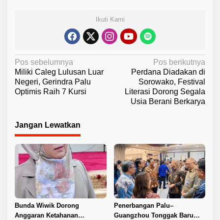
Ikuti Kami
N
Pos sebelumnya
Pos berikutnya
Miliki Caleg Lulusan Luar
Perdana Diadakan di
a
Negeri, Gerindra Palu
Sorowako, Festival
v
Optimis Raih 7 Kursi
Literasi Dorong Segala
Usia Berani Berkarya
i
g
Jangan Lewatkan
a
s
i
p
o
s
Bunda Wiwik Dorong
Penerbangan Palu–
Anggaran Ketahanan
Guangzhou Tonggak Baru