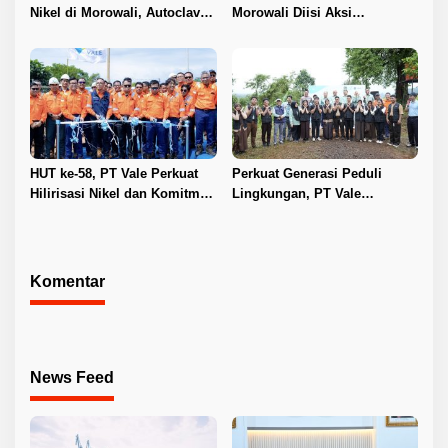
Nikel di Morowali, Autoclave
Morowali Diisi Aksi
HPAL Tiba untuk Dukung
Lingkungan, Donor Darah,
Industri Baterai EV
hingga Pembinaan Generasi
Muda
HUT ke-58, PT Vale Perkuat
Perkuat Generasi Peduli
Hilirisasi Nikel dan Komitmen
Lingkungan, PT Vale
Keberlanjutan di Morowali
Luncurkan Kelas Konservasi
bagi Pelajar Luwu Timur
Komentar
News Feed