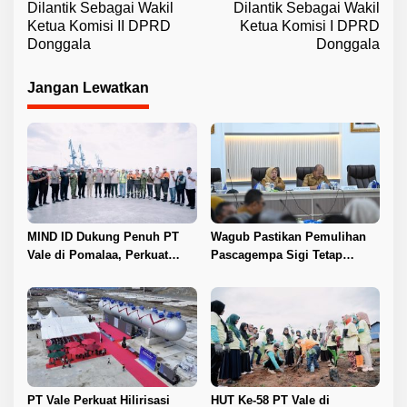
a
Dilantik Sebagai Wakil
Dilantik Sebagai Wakil
v
Ketua Komisi II DPRD
Ketua Komisi I DPRD
Donggala
Donggala
i
g
Jangan Lewatkan
a
s
i
p
o
s
MIND ID Dukung Penuh PT
Wagub Pastikan Pemulihan
Vale di Pomalaa, Perkuat
Pascagempa Sigi Tetap
Kepastian Investasi dan
Berlanjut
Hilirisasi Nikel
PT Vale Perkuat Hilirisasi
HUT Ke-58 PT Vale di