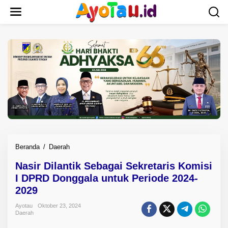
L
e
w
a
t
i
k
e
k
o
n
t
e
n
Beranda
/
Daerah
N
a
Nasir Dilantik Sebagai Sekretaris Komisi
s
I DPRD Donggala untuk Periode 2024-
i
r
2029
D
Ayotau
Oktober 23, 2024
i
Daerah
l