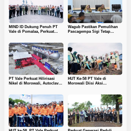
MIND ID Dukung Penuh PT
Wagub Pastikan Pemulihan
Vale di Pomalaa, Perkuat
Pascagempa Sigi Tetap
Kepastian Investasi dan
Berlanjut
Hilirisasi Nikel
PT Vale Perkuat Hilirisasi
HUT Ke-58 PT Vale di
Nikel di Morowali, Autoclave
Morowali Diisi Aksi
HPAL Tiba untuk Dukung
Lingkungan, Donor Darah,
Industri Baterai EV
hingga Pembinaan Generasi
Muda
HUT ke-58, PT Vale Perkuat
Perkuat Generasi Peduli