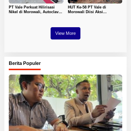
PT Vale Perkuat Hilirisasi
HUT Ke-58 PT Vale di
Nikel di Morowali, Autoclave
Morowali Diisi Aksi
HPAL Tiba untuk Dukung
Lingkungan, Donor Darah,
Industri Baterai EV
hingga Pembinaan Generasi
Muda
View More
Berita Populer