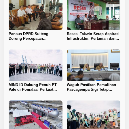
Pansus DPRD Sulteng
Reses, Takwin Serap Aspirasi
Dorong Percepatan
Infrastruktur, Pertanian dan
Penyelesaian Konflik Agraria
Layanan Kesehatan
Sawit di Toli-Toli
MIND ID Dukung Penuh PT
Wagub Pastikan Pemulihan
Vale di Pomalaa, Perkuat
Pascagempa Sigi Tetap
Kepastian Investasi dan
Berlanjut
Hilirisasi Nikel