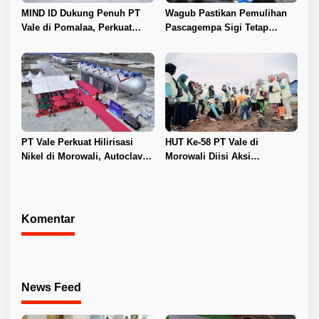
MIND ID Dukung Penuh PT
Wagub Pastikan Pemulihan
Vale di Pomalaa, Perkuat
Pascagempa Sigi Tetap
Kepastian Investasi dan
Berlanjut
Hilirisasi Nikel
PT Vale Perkuat Hilirisasi
HUT Ke-58 PT Vale di
Nikel di Morowali, Autoclave
Morowali Diisi Aksi
HPAL Tiba untuk Dukung
Lingkungan, Donor Darah,
Industri Baterai EV
hingga Pembinaan Generasi
Muda
Komentar
News Feed