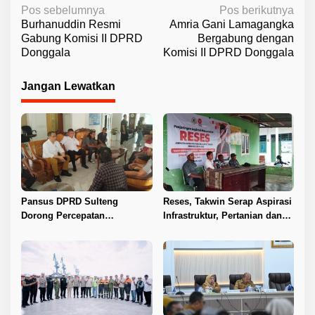
N
Pos sebelumnya
Pos berikutnya
Burhanuddin Resmi
Amria Gani Lamagangka
a
Gabung Komisi II DPRD
Bergabung dengan
v
Donggala
Komisi II DPRD Donggala
i
Jangan Lewatkan
g
a
s
i
p
o
Pansus DPRD Sulteng
Reses, Takwin Serap Aspirasi
s
Dorong Percepatan
Infrastruktur, Pertanian dan
Penyelesaian Konflik Agraria
Layanan Kesehatan
Sawit di Toli-Toli