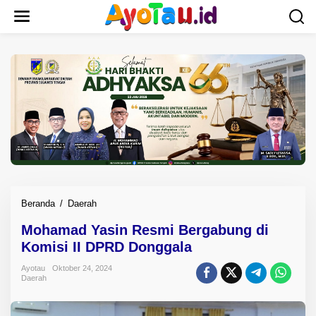
L
e
w
a
t
i
k
e
k
o
n
t
e
n
Beranda
/
Daerah
M
o
Mohamad Yasin Resmi Bergabung di
h
Komisi II DPRD Donggala
a
m
Ayotau
Oktober 24, 2024
a
Daerah
d
Y