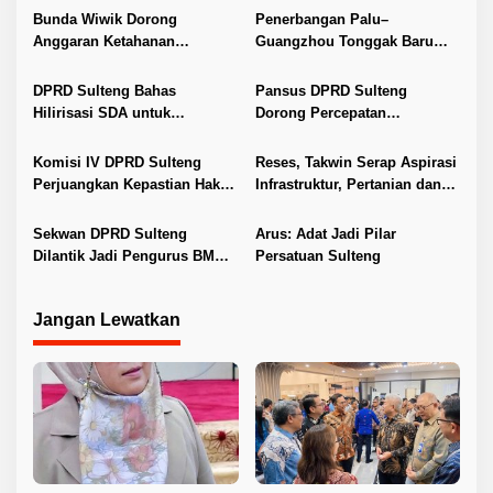
i
Bunda Wiwik Dorong
Penerbangan Palu–
Anggaran Ketahanan
Guangzhou Tonggak Baru
p
Keluarga Diperkuat
Kemajuan Sulteng
o
DPRD Sulteng Bahas
Pansus DPRD Sulteng
s
Hilirisasi SDA untuk
Dorong Percepatan
Tingkatkan PAD
Penyelesaian Konflik Agraria
Sawit di Toli-Toli
Komisi IV DPRD Sulteng
Reses, Takwin Serap Aspirasi
Perjuangkan Kepastian Hak
Infrastruktur, Pertanian dan
Guru ASN DPK Madrasah
Layanan Kesehatan
Sekwan DPRD Sulteng
Arus: Adat Jadi Pilar
Dilantik Jadi Pengurus BMA
Persatuan Sulteng
2026–2031
Jangan Lewatkan