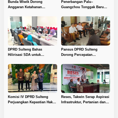
Bunda Wiwik Dorong
Penerbangan Palu–
Anggaran Ketahanan
Guangzhou Tonggak Baru
Keluarga Diperkuat
Kemajuan Sulteng
DPRD Sulteng Bahas
Pansus DPRD Sulteng
Hilirisasi SDA untuk
Dorong Percepatan
Tingkatkan PAD
Penyelesaian Konflik Agraria
Sawit di Toli-Toli
Komisi IV DPRD Sulteng
Reses, Takwin Serap Aspirasi
Perjuangkan Kepastian Hak
Infrastruktur, Pertanian dan
Guru ASN DPK Madrasah
Layanan Kesehatan