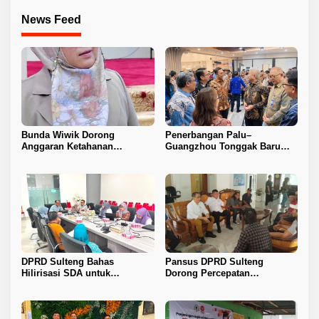
News Feed
Bunda Wiwik Dorong
Penerbangan Palu–
Anggaran Ketahanan
Guangzhou Tonggak Baru
Keluarga Diperkuat
Kemajuan Sulteng
DPRD Sulteng Bahas
Pansus DPRD Sulteng
Hilirisasi SDA untuk
Dorong Percepatan
Tingkatkan PAD
Penyelesaian Konflik Agraria
Sawit di Toli-Toli