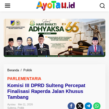
L
e
w
a
t
i
k
e
k
o
n
t
e
n
Beranda
/
Politik
K
o
PARLEMENTARIA
m
Komisi III DPRD Sulteng Percepat
i
s
Finalisasi Raperda Jalan Khusus
i
Tambang
I
I
Ayotau
Mei 11, 2026
Sulteng
,
Politik