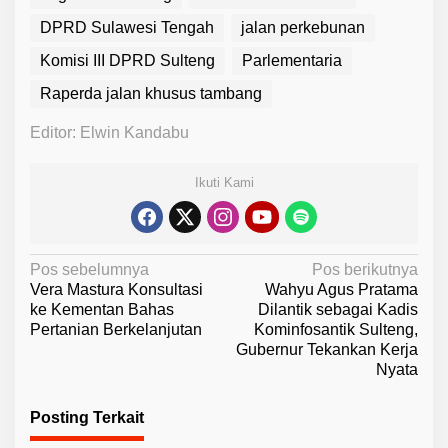
DPRD Sulawesi Tengah
jalan perkebunan
Komisi III DPRD Sulteng
Parlementaria
Raperda jalan khusus tambang
Editor: Elwin Kandabu
Ikuti Kami
N
Pos sebelumnya
Pos berikutnya
Vera Mastura Konsultasi
Wahyu Agus Pratama
a
ke Kementan Bahas
Dilantik sebagai Kadis
v
Pertanian Berkelanjutan
Kominfosantik Sulteng,
Gubernur Tekankan Kerja
i
Nyata
g
a
Posting Terkait
s