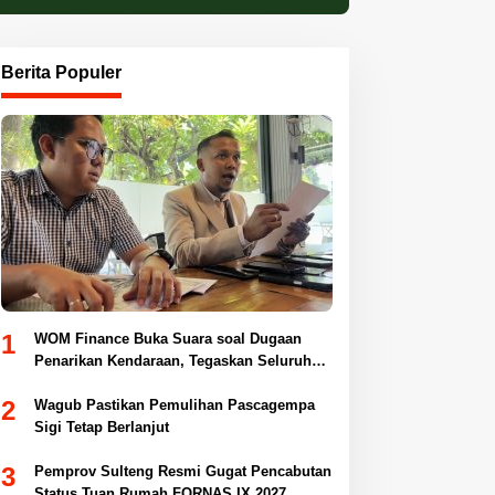
Berita Populer
1
WOM Finance Buka Suara soal Dugaan
Penarikan Kendaraan, Tegaskan Seluruh
Proses Sesuai Ketentuan Hukum
2
Wagub Pastikan Pemulihan Pascagempa
Sigi Tetap Berlanjut
3
Pemprov Sulteng Resmi Gugat Pencabutan
Status Tuan Rumah FORNAS IX 2027