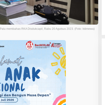
Palu membahas RKA Disdukcapil, Rabu 20 Agutsus 2023. (Foto: Istimewa)