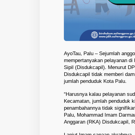
AyoTau, Palu – Sejumlah angg
mempertanyakan pelayanan di 
Sipil (Disdukcapil). Menurut D
Disdukcapil tidak memberi dam
jumlah penduduk Kota Palu.
“Harusnya kalau pelayanan sud
Kecamatan, jumlah penduduk ki
penambahannya tidak signifika
Palu, Mohammad Imam Darmaw
Anggaran (RKA) Disdukcapil, R
Lanjut Imam sapaan akrabnya, 