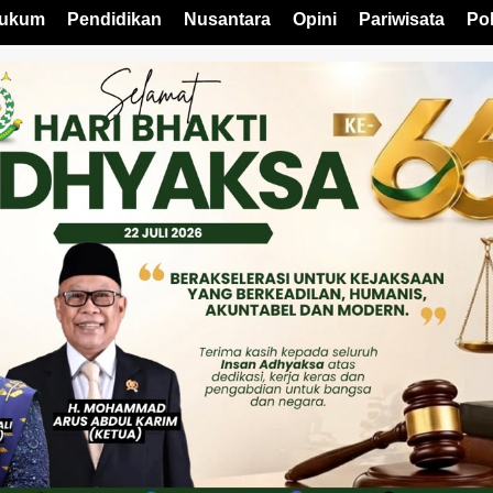
ukum
Pendidikan
Nusantara
Opini
Pariwisata
Pol