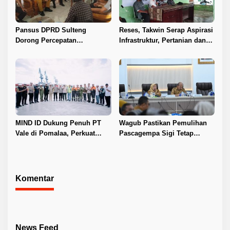
Pansus DPRD Sulteng
Reses, Takwin Serap Aspirasi
Dorong Percepatan
Infrastruktur, Pertanian dan
Penyelesaian Konflik Agraria
Layanan Kesehatan
Sawit di Toli-Toli
MIND ID Dukung Penuh PT
Wagub Pastikan Pemulihan
Vale di Pomalaa, Perkuat
Pascagempa Sigi Tetap
Kepastian Investasi dan
Berlanjut
Hilirisasi Nikel
Komentar
News Feed