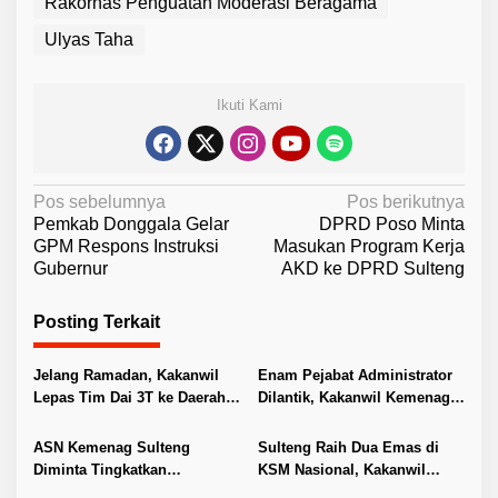
Rakornas Penguatan Moderasi Beragama
Ulyas Taha
Ikuti Kami
N
Pos sebelumnya
Pos berikutnya
Pemkab Donggala Gelar
DPRD Poso Minta
a
GPM Respons Instruksi
Masukan Program Kerja
v
Gubernur
AKD ke DPRD Sulteng
i
Posting Terkait
g
a
Jelang Ramadan, Kakanwil
Enam Pejabat Administrator
s
Lepas Tim Dai 3T ke Daerah
Dilantik, Kakanwil Kemenag
i
Terpencil
Sulteng Tekankan Amanah
dan Integritas
p
ASN Kemenag Sulteng
Sulteng Raih Dua Emas di
Diminta Tingkatkan
KSM Nasional, Kakanwil
o
Kompetensi Hadapi Era
Apresiasi Kerjasama Tim