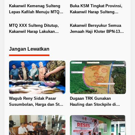
s
Digital
Solid
Kakanwil Kemenag Sulteng
Buka KSM Tingkat Provinsi,
Lepas Kafilah Menuju MTQ
Kakanwil Harap Sulteng
Nasional, Tekankan
Dapat Raih Medali di tingkat
Kepercayaan Diri dan
Nasional
MTQ XXX Sulteng Ditutup,
Kakanwil Bersyukur Semua
Mentalitas Juara
Kakanwil Harap Lakukan
Jemaah Haji Kloter BPN-13
Pembinaan dan Training
Kembali di Tanah Air Dalam
Center Bagi Para Juara
Keadaan Sehat
Jangan Lewatkan
Wagub Reny Sidak Pasar
Dugaan TRK Gunakan
Susumbolan, Harga dan Stok
Hauling dan Stockpile di
Stabil
Kawasan IPIP, Koalisi Desak
Antam Buka Peta IUP