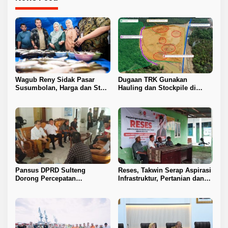
Wagub Reny Sidak Pasar
Dugaan TRK Gunakan
Susumbolan, Harga dan Stok
Hauling dan Stockpile di
Stabil
Kawasan IPIP, Koalisi Desak
Antam Buka Peta IUP
Pansus DPRD Sulteng
Reses, Takwin Serap Aspirasi
Dorong Percepatan
Infrastruktur, Pertanian dan
Penyelesaian Konflik Agraria
Layanan Kesehatan
Sawit di Toli-Toli