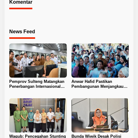
Komentar
News Feed
Pemprov Sulteng Matangkan
Anwar Hafid Pastikan
Penerbangan Internasional
Pembangunan Menjangkau
Perdana Palu–Guangzhou
Pelosok Tojo Una-Una
Wagub: Pencegahan Stunting
Bunda Wiwik Desak Polisi