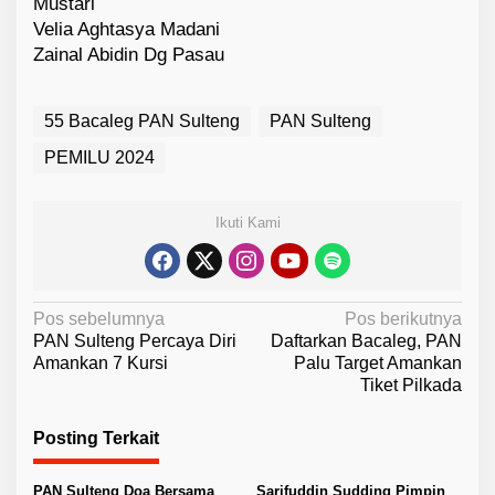
Mustari
Velia Aghtasya Madani
Zainal Abidin Dg Pasau
55 Bacaleg PAN Sulteng
PAN Sulteng
PEMILU 2024
Ikuti Kami
N
Pos sebelumnya
Pos berikutnya
PAN Sulteng Percaya Diri
Daftarkan Bacaleg, PAN
a
Amankan 7 Kursi
Palu Target Amankan
v
Tiket Pilkada
i
Posting Terkait
g
a
PAN Sulteng Doa Bersama
Sarifuddin Sudding Pimpin