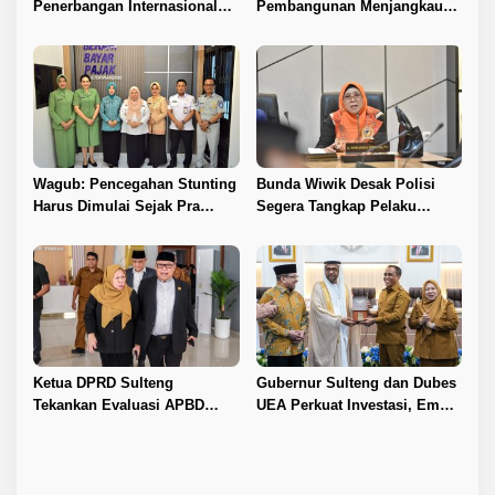
Penerbangan Internasional
Pembangunan Menjangkau
Perdana Palu–Guangzhou
Pelosok Tojo Una-Una
Wagub: Pencegahan Stunting
Bunda Wiwik Desak Polisi
Harus Dimulai Sejak Pra
Segera Tangkap Pelaku
Nikah
Pembunuhan Satu Keluarga
di Duyu
Ketua DPRD Sulteng
Gubernur Sulteng dan Dubes
Tekankan Evaluasi APBD
UEA Perkuat Investasi, Empat
2026
Sektor Jadi Prioritas