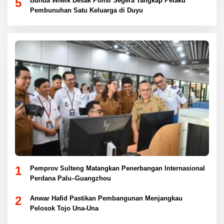
5
Bunda Wiwik Desak Polisi Segera Tangkap Pelaku
Pembunuhan Satu Keluarga di Duyu
1
Pemprov Sulteng Matangkan Penerbangan Internasional
Perdana Palu–Guangzhou
2
Anwar Hafid Pastikan Pembangunan Menjangkau
Pelosok Tojo Una-Una