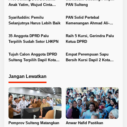
s
Anak Yatim, Wujud Cinta
PAN Sulteng
i
Bangsa dan Kepedulian
Sosial
p
Syarifuddin: Pemilu
PAN Solid Pertebal
Selanjutnya Harus Lebih Baik
Kemenangan Ahmad Ali-
o
Abdul Karim di Pilkada
s
Sulteng
35 Anggota DPRD Palu
Raih 5 Kursi, Gerindra Palu
Terpilih Sudah Setor LHKPN
Ketua DPRD
Tujuh Calon Anggota DPRD
Empat Perempuan Sapu
Sulteng Terpilih Dapil Kota
Bersih Kursi Dapil 2 Kota
Palu
Palu
Jangan Lewatkan
Pemprov Sulteng Matangkan
Anwar Hafid Pastikan