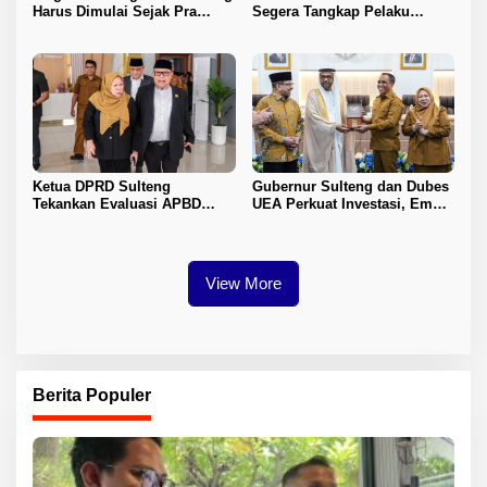
Harus Dimulai Sejak Pra
Segera Tangkap Pelaku
Nikah
Pembunuhan Satu Keluarga
di Duyu
Ketua DPRD Sulteng
Gubernur Sulteng dan Dubes
Tekankan Evaluasi APBD
UEA Perkuat Investasi, Empat
2026
Sektor Jadi Prioritas
View More
Berita Populer