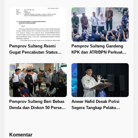
Sektor Jadi Prioritas
Berlanjut
Pemprov Sulteng Resmi
Pemprov Sulteng Gandeng
Gugat Pencabutan Status
KPK dan ATR/BPN Perkuat
Tuan Rumah FORNAS IX 2027
Tata Kelola Pertanahan
Pemprov Sulteng Beri Bebas
Anwar Hafid Desak Polisi
Denda dan Diskon 50 Persen
Segera Tangkap Pelaku
Pajak Kendaraan
Pembunuhan Satu Keluarga
di Duyu
Komentar