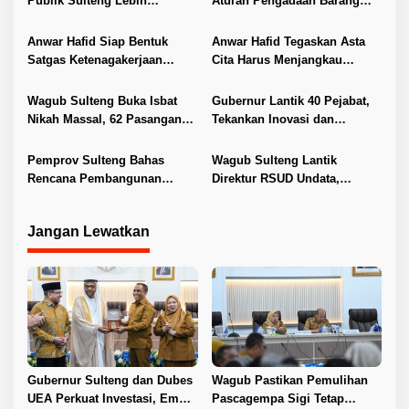
Publik Sulteng Lebih
Aturan Pengadaan Barang
i
Transparan dan Berkualitas
dan Jasa
p
Anwar Hafid Siap Bentuk
Anwar Hafid Tegaskan Asta
Satgas Ketenagakerjaan
Cita Harus Menjangkau
o
Lindungi Buruh Sulteng
Pelosok Sulteng
s
Wagub Sulteng Buka Isbat
Gubernur Lantik 40 Pejabat,
Nikah Massal, 62 Pasangan
Tekankan Inovasi dan
Resmi Kantongi Buku Nikah
Pelayanan Publik
Pemprov Sulteng Bahas
Wagub Sulteng Lantik
Rencana Pembangunan
Direktur RSUD Undata,
Jembatan PT SII di Morowali
Dorong Penguatan Layanan
Jangan Lewatkan
Gubernur Sulteng dan Dubes
Wagub Pastikan Pemulihan
UEA Perkuat Investasi, Empat
Pascagempa Sigi Tetap