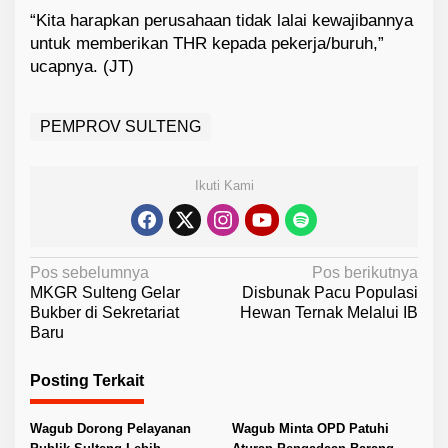
“Kita harapkan perusahaan tidak lalai kewajibannya
untuk memberikan THR kepada pekerja/buruh,”
ucapnya. (JT)
PEMPROV SULTENG
Ikuti Kami
N
Pos sebelumnya
Pos berikutnya
MKGR Sulteng Gelar
Disbunak Pacu Populasi
a
Bukber di Sekretariat
Hewan Ternak Melalui IB
v
Baru
i
Posting Terkait
g
a
Wagub Dorong Pelayanan
Wagub Minta OPD Patuhi
s