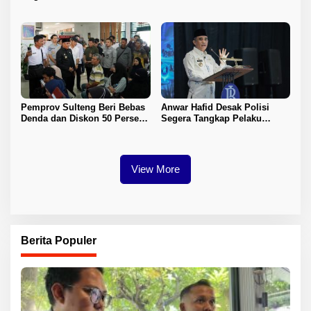
Tuan Rumah FORNAS IX 2027
Tata Kelola Pertanahan
Pemprov Sulteng Beri Bebas
Anwar Hafid Desak Polisi
Denda dan Diskon 50 Persen
Segera Tangkap Pelaku
Pajak Kendaraan
Pembunuhan Satu Keluarga
di Duyu
View More
Berita Populer