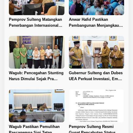
Pemprov Sulteng Matangkan
Anwar Hafid Pastikan
Penerbangan Internasional
Pembangunan Menjangkau
Perdana Palu–Guangzhou
Pelosok Tojo Una-Una
Wagub: Pencegahan Stunting
Gubernur Sulteng dan Dubes
Harus Dimulai Sejak Pra
UEA Perkuat Investasi, Empat
Nikah
Sektor Jadi Prioritas
Wagub Pastikan Pemulihan
Pemprov Sulteng Resmi
Pascagempa Sigi Tetap
Gugat Pencabutan Status