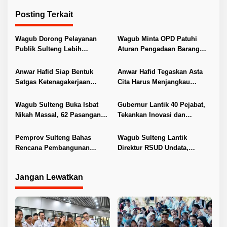
g
Posting Terkait
a
s
Wagub Dorong Pelayanan
Wagub Minta OPD Patuhi
i
Publik Sulteng Lebih
Aturan Pengadaan Barang
Transparan dan Berkualitas
dan Jasa
p
Anwar Hafid Siap Bentuk
Anwar Hafid Tegaskan Asta
o
Satgas Ketenagakerjaan
Cita Harus Menjangkau
s
Lindungi Buruh Sulteng
Pelosok Sulteng
Wagub Sulteng Buka Isbat
Gubernur Lantik 40 Pejabat,
Nikah Massal, 62 Pasangan
Tekankan Inovasi dan
Resmi Kantongi Buku Nikah
Pelayanan Publik
Pemprov Sulteng Bahas
Wagub Sulteng Lantik
Rencana Pembangunan
Direktur RSUD Undata,
Jembatan PT SII di Morowali
Dorong Penguatan Layanan
Jangan Lewatkan