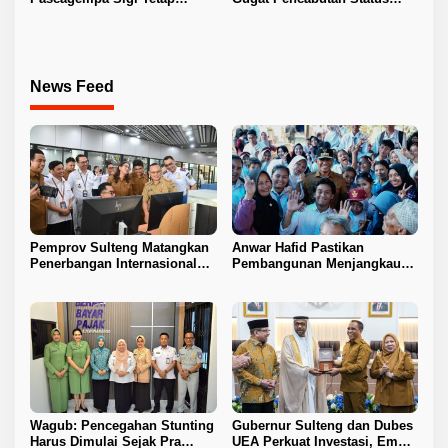
Berlanjut
Tuan Rumah FORNAS IX 2027
News Feed
Pemprov Sulteng Matangkan
Anwar Hafid Pastikan
Penerbangan Internasional
Pembangunan Menjangkau
Perdana Palu–Guangzhou
Pelosok Tojo Una-Una
Wagub: Pencegahan Stunting
Gubernur Sulteng dan Dubes
Harus Dimulai Sejak Pra
UEA Perkuat Investasi, Empat