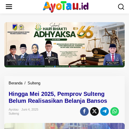
L
e
w
a
t
i
k
e
k
o
n
t
e
n
Beranda
/
Sulteng
H
i
Hingga Mei 2025, Pemprov Sulteng
n
Belum Realisasikan Belanja Bansos
g
g
Ayotau
Juni 4, 2025
a
Sulteng
M
e