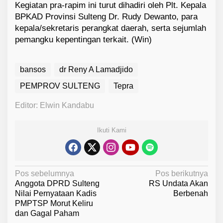
Kegiatan pra-rapim ini turut dihadiri oleh Plt. Kepala
BPKAD Provinsi Sulteng Dr. Rudy Dewanto, para
kepala/sekretaris perangkat daerah, serta sejumlah
pemangku kepentingan terkait. (Win)
bansos
dr Reny A Lamadjido
PEMPROV SULTENG
Tepra
Editor: Elwin Kandabu
Ikuti Kami
N
Pos sebelumnya
Pos berikutnya
Anggota DPRD Sulteng
RS Undata Akan
a
Nilai Pernyataan Kadis
Berbenah
v
PMPTSP Morut Keliru
dan Gagal Paham
i