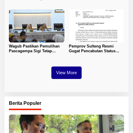
Nikah
Sektor Jadi Prioritas
Wagub Pastikan Pemulihan
Pemprov Sulteng Resmi
Pascagempa Sigi Tetap
Gugat Pencabutan Status
Berlanjut
Tuan Rumah FORNAS IX 2027
View More
Berita Populer