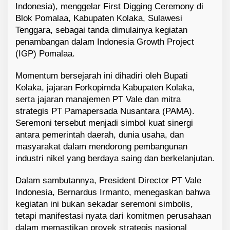
Indonesia), menggelar First Digging Ceremony di
l
Blok Pomalaa, Kabupaten Kolaka, Sulawesi
a
n
Tenggara, sebagai tanda dimulainya kegiatan
j
penambangan dalam Indonesia Growth Project
u
(IGP) Pomalaa.
t
a
Momentum bersejarah ini dihadiri oleh Bupati
n
Kolaka, jajaran Forkopimda Kabupaten Kolaka,
u
serta jajaran manajemen PT Vale dan mitra
n
strategis PT Pamapersada Nusantara (PAMA).
t
u
Seremoni tersebut menjadi simbol kuat sinergi
k
antara pemerintah daerah, dunia usaha, dan
D
masyarakat dalam mendorong pembangunan
u
industri nikel yang berdaya saing dan berkelanjutan.
n
i
Dalam sambutannya, President Director PT Vale
a
Indonesia, Bernardus Irmanto, menegaskan bahwa
kegiatan ini bukan sekadar seremoni simbolis,
tetapi manifestasi nyata dari komitmen perusahaan
dalam memastikan proyek strategis nasional