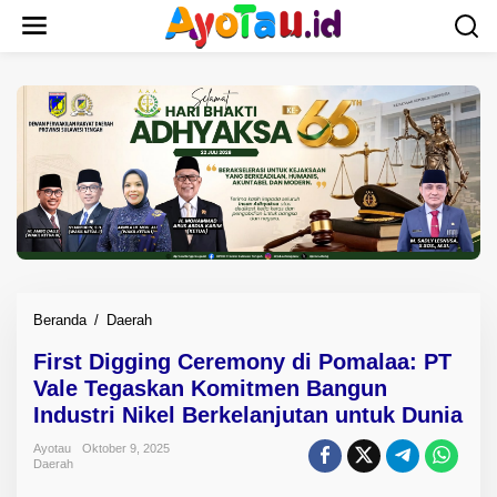
L
e
w
a
t
i
k
e
k
o
n
t
e
n
Beranda
/
Daerah
F
i
First Digging Ceremony di Pomalaa: PT
r
Vale Tegaskan Komitmen Bangun
s
t
Industri Nikel Berkelanjutan untuk Dunia
D
Ayotau
Oktober 9, 2025
i
Daerah
g