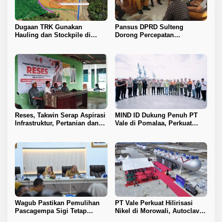
Dugaan TRK Gunakan
Pansus DPRD Sulteng
Hauling dan Stockpile di
Dorong Percepatan
Kawasan IPIP, Koalisi Desak
Penyelesaian Konflik Agraria
Antam Buka Peta IUP
Sawit di Toli-Toli
Reses, Takwin Serap Aspirasi
MIND ID Dukung Penuh PT
Infrastruktur, Pertanian dan
Vale di Pomalaa, Perkuat
Layanan Kesehatan
Kepastian Investasi dan
Hilirisasi Nikel
Wagub Pastikan Pemulihan
PT Vale Perkuat Hilirisasi
Pascagempa Sigi Tetap
Nikel di Morowali, Autoclave
Berlanjut
HPAL Tiba untuk Dukung