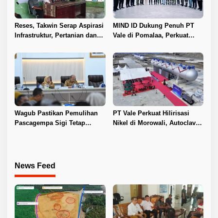
Reses, Takwin Serap Aspirasi
MIND ID Dukung Penuh PT
Infrastruktur, Pertanian dan
Vale di Pomalaa, Perkuat
Layanan Kesehatan
Kepastian Investasi dan
Hilirisasi Nikel
Wagub Pastikan Pemulihan
PT Vale Perkuat Hilirisasi
Pascagempa Sigi Tetap
Nikel di Morowali, Autoclave
Berlanjut
HPAL Tiba untuk Dukung
Industri Baterai EV
News Feed