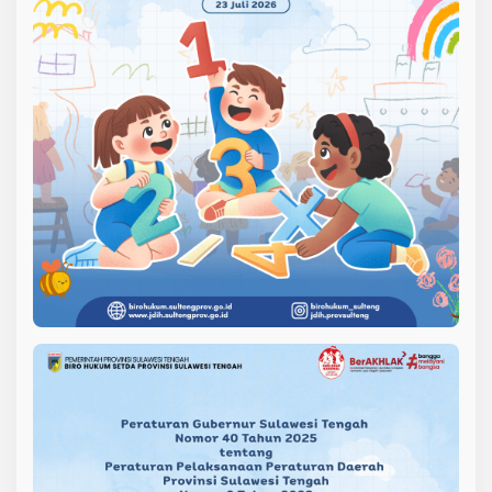
T
V
a
l
e
T
e
g
a
s
k
a
n
K
o
m
i
t
m
e
n
B