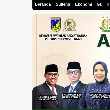
Beranda
Sulteng
Ekonomi
Gz
H