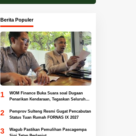
Berita Populer
1
WOM Finance Buka Suara soal Dugaan
Penarikan Kendaraan, Tegaskan Seluruh
Proses Sesuai Ketentuan Hukum
2
Pemprov Sulteng Resmi Gugat Pencabutan
Status Tuan Rumah FORNAS IX 2027
3
Wagub Pastikan Pemulihan Pascagempa
Sigi Tetap Berlanjut