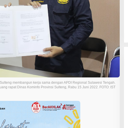
ulteng membangun kerja sama dengan APDI Regional Sulawesi Tengah.
ng rapat Dinas Kominfo Provinsi Sulteng, Rabu 15 Juni 2022. FOTO: IST