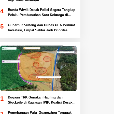
4
Bunda Wiwik Desak Polisi Segera Tangkap
Pelaku Pembunuhan Satu Keluarga di
Duyu
5
Gubernur Sulteng dan Dubes UEA Perkuat
Investasi, Empat Sektor Jadi Prioritas
1
Dugaan TRK Gunakan Hauling dan
Stockpile di Kawasan IPIP, Koalisi Desak
Antam Buka Peta IUP
2
Penerbangan Palu–Guangzhou Tonggak