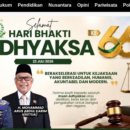
ukum
Pendidikan
Nusantara
Opini
Pariwisata
Pol