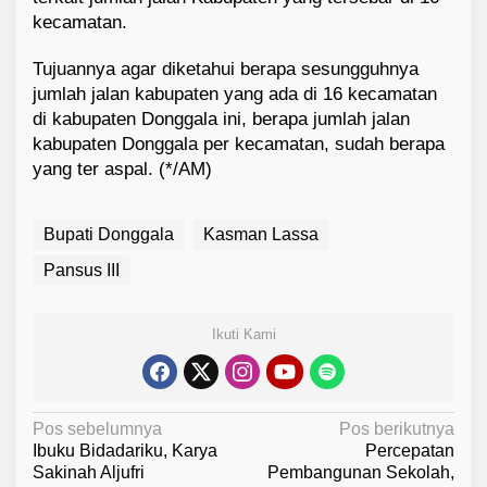
kecamatan.
Tujuannya agar diketahui berapa sesungguhnya
jumlah jalan kabupaten yang ada di 16 kecamatan
di kabupaten Donggala ini, berapa jumlah jalan
kabupaten Donggala per kecamatan, sudah berapa
yang ter aspal. (*/AM)
Bupati Donggala
Kasman Lassa
Pansus III
Ikuti Kami
N
Pos sebelumnya
Pos berikutnya
Ibuku Bidadariku, Karya
Percepatan
a
Sakinah Aljufri
Pembangunan Sekolah,