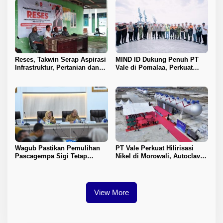
Reses, Takwin Serap Aspirasi
MIND ID Dukung Penuh PT
Infrastruktur, Pertanian dan
Vale di Pomalaa, Perkuat
Layanan Kesehatan
Kepastian Investasi dan
Hilirisasi Nikel
Wagub Pastikan Pemulihan
PT Vale Perkuat Hilirisasi
Pascagempa Sigi Tetap
Nikel di Morowali, Autoclave
Berlanjut
HPAL Tiba untuk Dukung
Industri Baterai EV
View More