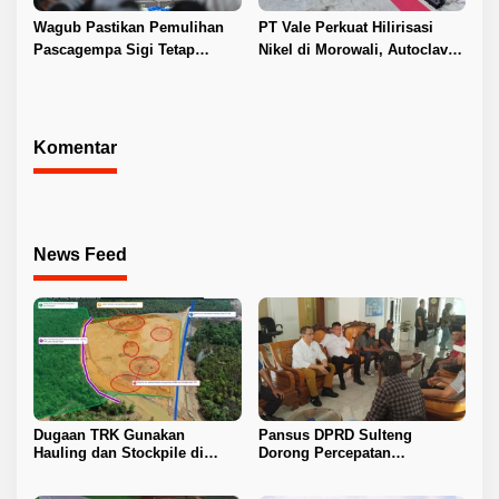
Wagub Pastikan Pemulihan
PT Vale Perkuat Hilirisasi
Pascagempa Sigi Tetap
Nikel di Morowali, Autoclave
Berlanjut
HPAL Tiba untuk Dukung
Industri Baterai EV
Komentar
News Feed
Dugaan TRK Gunakan
Pansus DPRD Sulteng
Hauling dan Stockpile di
Dorong Percepatan
Kawasan IPIP, Koalisi Desak
Penyelesaian Konflik Agraria
Antam Buka Peta IUP
Sawit di Toli-Toli