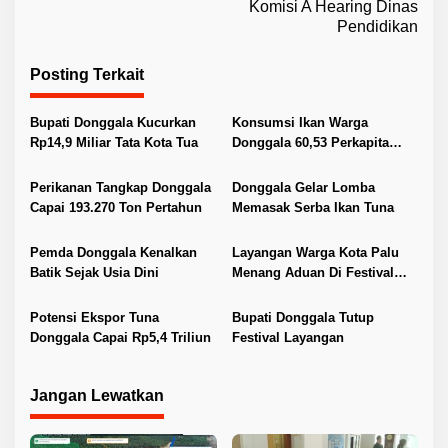
v
Komisi A Hearing Dinas
Pendidikan
i
g
Posting Terkait
a
s
Bupati Donggala Kucurkan
Konsumsi Ikan Warga
i
Rp14,9 Miliar Tata Kota Tua
Donggala 60,53 Perkapita
Pertahun
p
Perikanan Tangkap Donggala
Donggala Gelar Lomba
o
Capai 193.270 Ton Pertahun
Memasak Serba Ikan Tuna
s
Pemda Donggala Kenalkan
Layangan Warga Kota Palu
Batik Sejak Usia Dini
Menang Aduan Di Festival
Layagan Donggala
Potensi Ekspor Tuna
Bupati Donggala Tutup
Donggala Capai Rp5,4 Triliun
Festival Layangan
Jangan Lewatkan