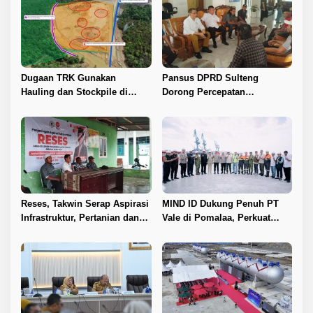
Dugaan TRK Gunakan
Pansus DPRD Sulteng
Hauling dan Stockpile di
Dorong Percepatan
Kawasan IPIP, Koalisi Desak
Penyelesaian Konflik Agraria
Antam Buka Peta IUP
Sawit di Toli-Toli
Reses, Takwin Serap Aspirasi
MIND ID Dukung Penuh PT
Infrastruktur, Pertanian dan
Vale di Pomalaa, Perkuat
Layanan Kesehatan
Kepastian Investasi dan
Hilirisasi Nikel