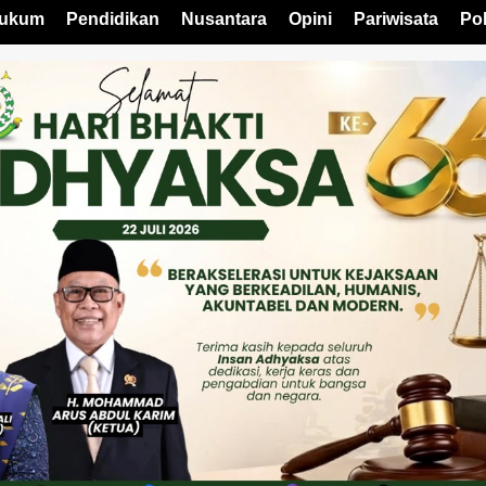
ukum
Pendidikan
Nusantara
Opini
Pariwisata
Pol