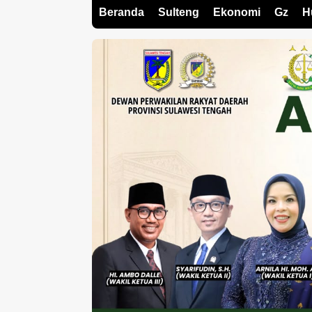
Beranda
Sulteng
Ekonomi
Gz
H