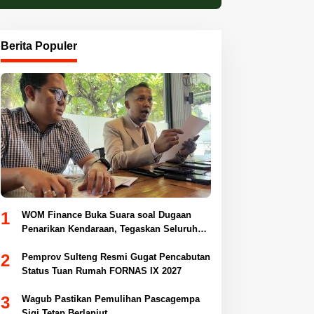
Berita Populer
1
WOM Finance Buka Suara soal Dugaan
Penarikan Kendaraan, Tegaskan Seluruh
Proses Sesuai Ketentuan Hukum
2
Pemprov Sulteng Resmi Gugat Pencabutan
Status Tuan Rumah FORNAS IX 2027
3
Wagub Pastikan Pemulihan Pascagempa
Sigi Tetap Berlanjut