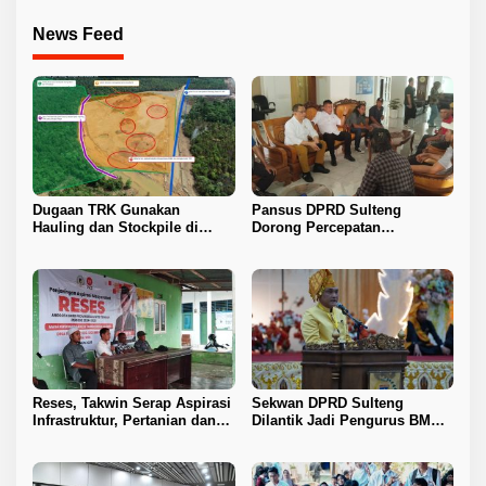
News Feed
Dugaan TRK Gunakan
Pansus DPRD Sulteng
Hauling dan Stockpile di
Dorong Percepatan
Kawasan IPIP, Koalisi Desak
Penyelesaian Konflik Agraria
Antam Buka Peta IUP
Sawit di Toli-Toli
Reses, Takwin Serap Aspirasi
Sekwan DPRD Sulteng
Infrastruktur, Pertanian dan
Dilantik Jadi Pengurus BMA
Layanan Kesehatan
2026–2031