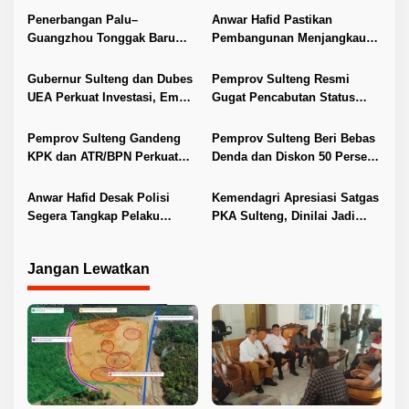
a
Penerbangan Palu–
Anwar Hafid Pastikan
s
Guangzhou Tonggak Baru
Pembangunan Menjangkau
i
Kemajuan Sulteng
Pelosok Tojo Una-Una
p
Gubernur Sulteng dan Dubes
Pemprov Sulteng Resmi
UEA Perkuat Investasi, Empat
Gugat Pencabutan Status
o
Sektor Jadi Prioritas
Tuan Rumah FORNAS IX 2027
s
Pemprov Sulteng Gandeng
Pemprov Sulteng Beri Bebas
KPK dan ATR/BPN Perkuat
Denda dan Diskon 50 Persen
Tata Kelola Pertanahan
Pajak Kendaraan
Anwar Hafid Desak Polisi
Kemendagri Apresiasi Satgas
Segera Tangkap Pelaku
PKA Sulteng, Dinilai Jadi
Pembunuhan Satu Keluarga
Pelopor Penanganan Konflik
di Duyu
Agraria
Jangan Lewatkan