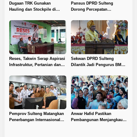
Dugaan TRK Gunakan
Pansus DPRD Sulteng
Hauling dan Stockpile di
Dorong Percepatan
Kawasan IPIP, Koalisi Desak
Penyelesaian Konflik Agraria
Antam Buka Peta IUP
Sawit di Toli-Toli
Reses, Takwin Serap Aspirasi
Sekwan DPRD Sulteng
Infrastruktur, Pertanian dan
Dilantik Jadi Pengurus BMA
Layanan Kesehatan
2026–2031
Pemprov Sulteng Matangkan
Anwar Hafid Pastikan
Penerbangan Internasional
Pembangunan Menjangkau
Perdana Palu–Guangzhou
Pelosok Tojo Una-Una