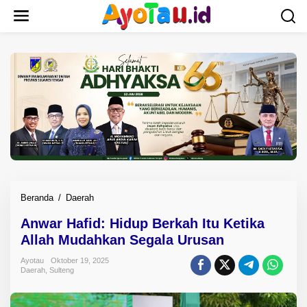
L
e
w
a
t
i
k
e
k
o
n
t
e
n
Beranda
/
Daerah
A
n
Anwar Hafid: Hidup Berkah Itu Ketika
w
Allah Mudahkan Segala Urusan
a
r
Ayotau
Oktober 19, 2025
H
Daerah
,
Sulteng
a
f