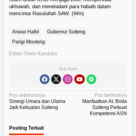
ukhuwah, dan meneladani para habaib dalam
mencintai Rasulullah SAW. (Win)
Anwar Hafid
Gubernur Sulteng
Parigi Moutong
Editor: Elwin Kandabu
Ikuti Kami
N
Pos sebelumnya
Pos berikutnya
Sinergi Umara dan Ulama
Manfaatkan AI, Brida
a
Jadi Kekuatan Sulteng
Sulteng Perkuat
v
Kompetensi ASN
i
Posting Terkait
g