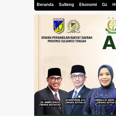
Beranda
Sulteng
Ekonomi
Gz
H