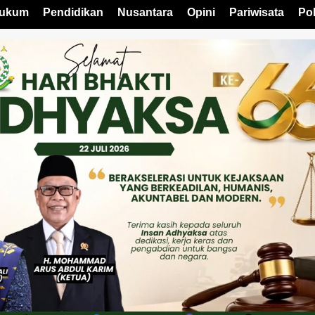
ukum
Pendidikan
Nusantara
Opini
Pariwisata
Pol